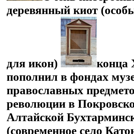
деревянный киот (особ
для икон)
конца 
пополнил в фондах муз
православных предмето
революции в Покровск
Алтайской Бухтарминс
(современное село Като