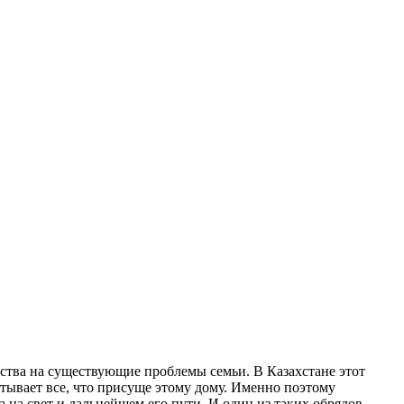
ства на существующие проблемы семьи. В Казахстане этот
питывает все, что присуще этому дому. Именно поэтому
 на свет и дальнейшем его пути. И один из таких обрядов –