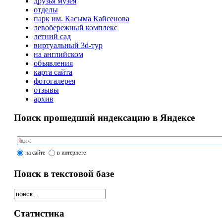
друзья музея
отделы
парк им. Касыма Кайсенова
левобережный комплекс
летний сад
виртуальный 3d-тур
на английском
объявления
карта сайта
фотогалерея
отзывы
архив
Поиск прошедший индексацию в Яндексе
на сайте
в интернете
Поиск в текстовой базе
Статистика