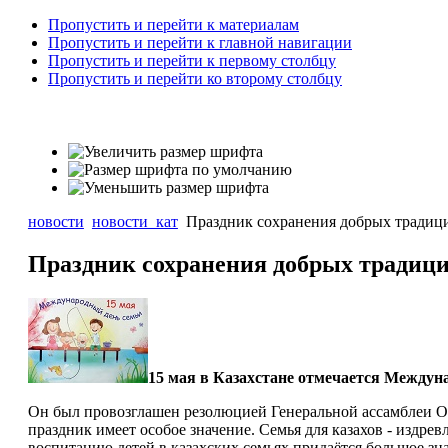
Пропустить и перейти к материалам
Пропустить и перейти к главной навигации
Пропустить и перейти к первому столбцу
Пропустить и перейти ко второму столбцу
новости
новости_кат
Праздник сохранения добрых традиц
Праздник сохранения добрых традиц
15 мая в Казахстане отмечается Междун
Он был провозглашен резолюцией Генеральной ассамблеи ОО
праздник имеет особое значение. Семья для казахов - издре
воспитанию детей в казахских семьях придаётся большое зна