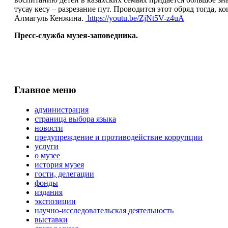
тусау кесу – разрезание пут. Проводится этот обряд тогда, 
Алмагуль Кенжина.
https://youtu.be/ZjNt5V-z4uA
Пресс-служба музея-заповедника.
Главное меню
администрация
страница выбора языка
новости
предупреждение и противодействие коррупции
услуги
о музее
история музея
гости, делегации
фонды
издания
экспозиции
научно-исследовательская деятельность
выставки