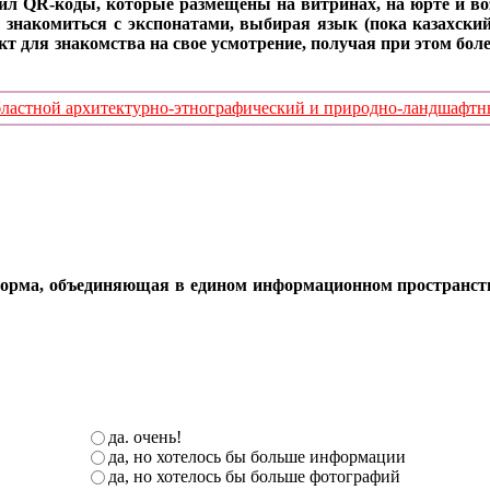
ил QR-коды, которые размещены на витринах, на юрте и воз
 знакомиться с экспонатами, выбирая язык (пока казахский
кт для знакомства на свое усмотрение, получая при этом б
стной архитектурно-этнографический и природно-ландшафтный
орма, объединяющая в едином информационном пространстве 
да. очень!
да, но хотелось бы больше информации
да, но хотелось бы больше фотографий