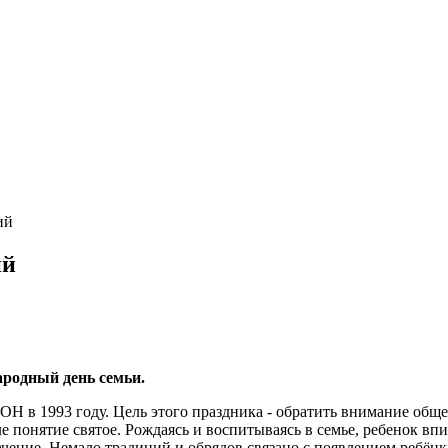
ий
ий
ародный день семьи.
Н в 1993 году. Цель этого праздника - обратить внимание обще
вле понятие святое. Рождаясь и воспитываясь в семье, ребенок в
чение. Немало традиций и обрядов связано с появлением ребёнка