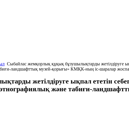
мыл
Сыбайлас жемқорлық құқық бұзушылықтарды жетілдіруге ық
абиғи-ландшафттық музей-қорығы» КМҚК-ның іс-шаралар жоспа
қтарды жетілдіруге ықпал ететін себ
-этнографиялық және табиғи-ландшафт