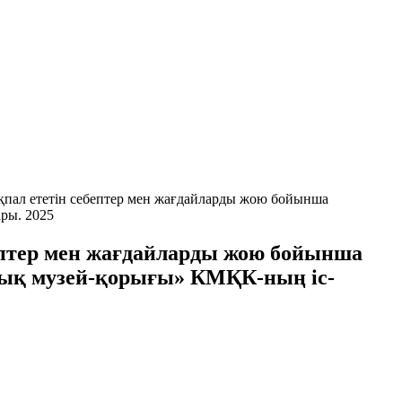
пал ететін себептер мен жағдайларды жою бойынша
ры. 2025
ептер мен жағдайларды жою бойынша
тық музей-қорығы» КМҚК-ның іс-