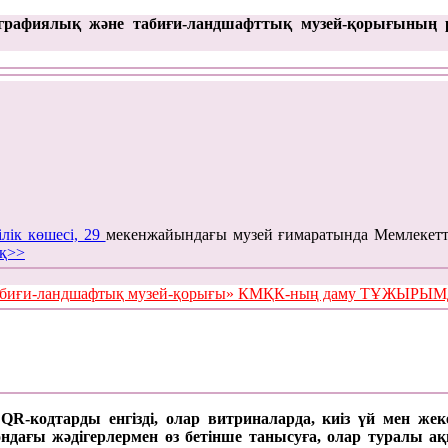
графиялық және табиғи-ландшафттық музей-қорығының 
ілік көшесі, 29
мекенжайындағы музей ғимаратында Мемлекетт
қ>>
е табиғи-ландшафтық музей-қорығы» КМҚК-ның даму ТҰЖЫР
а QR-кодтарды енгізді, олар витриналарда, киіз үй мен же
ағы жәдігерлермен өз бетінше танысуға, олар туралы ақпар