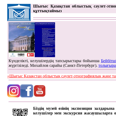
Шығыс Қазақстан облыстық сәулет-этно
құттықтаймыз
Күнделікті, келушілердің тапсырыстары бойынша
Бейбітш
жүргізіледі. Михайлов сарайы (Санкт-Петербург).
толығыра
«Шығыс Қазақстан облыстық сәулет-этнографиялық жән
Біздің музей өзінің экспозиция залдарын
келушілер мен экскурсия жасаушыларға онд