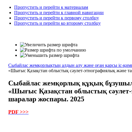
Пропустить и перейти к материалам
Пропустить и перейти к главной навигации
Пропустить и перейти к первому столбцу
Пропустить и перейти ко второму столбцу
Сыбайлас жемқорлықтың алдын алу және оған қарсы іс-қи
«Шығыс Қазақстан облыстық сәулет-этнографиялық және т
Сыбайлас жемқорлық құқық бұзушылы
«Шығыс Қазақстан облыстық сәулет
шаралар жоспары. 2025
PDF >>>