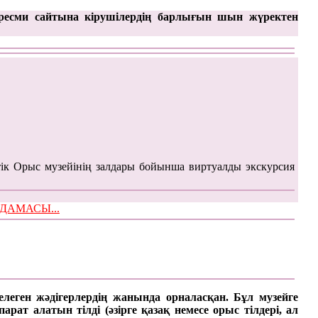
ресми сайтына кірушілердің барлығын шын жүректен
ік Орыс музейінің залдары бойынша виртуалды экскурсия
ЫМДАМАСЫ...
келеген жәдігерлердің жанында орналасқан. Бұл музейге
ат алатын тілді (әзірге қазақ немесе орыс тілдері, ал