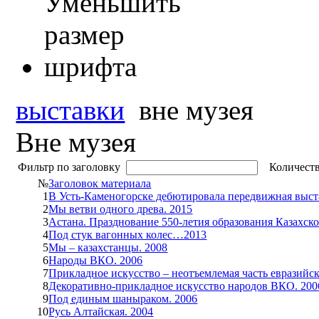
выставки
вне музея
Вне музея
Фильтр по заголовку
Количеств
№
Заголовок материала
1
В Усть-Каменогорске дебютировала передвижная выст
2
Мы ветви одного древа. 2015
3
Астана. Празднование 550-летия образования Казахско
4
Под стук вагонных колес…2013
5
Мы – казахстанцы. 2008
6
Народы ВКО. 2006
7
Прикладное искусство – неотъемлемая часть евразийск
8
Декоративно-прикладное искусство народов ВКО. 200
9
Под единым шаныраком. 2006
10
Русь Алтайская. 2004