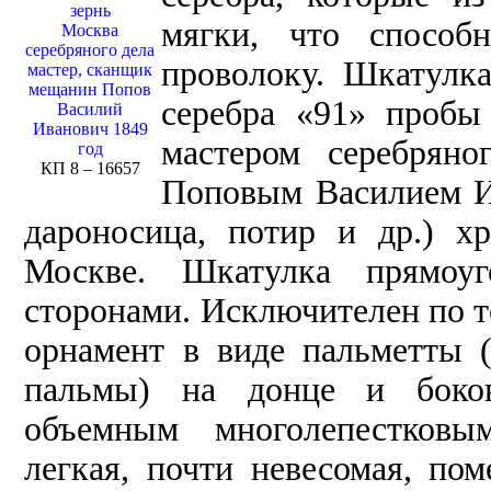
зернь
мягки, что способ
Москва
серебряного дела
проволоку. Шкатулка
мастер, сканщик
мещанин Попов
серебра «91» пробы 
Василий
Иванович 1849
мастером серебрян
год
КП 8 – 16657
Поповым Василием Ив
дароносица, потир и др.) х
Москве. Шкатулка прямоу
сторонами. Исключителен по 
орнамент в виде пальметты 
пальмы) на донце и боко
объемным многолепестковым
легкая, почти невесомая, п