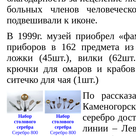
больных членов человеческ
подвешивали к иконе.
В 1999г. музей приобрел «фа
приборов в 162 предмета из
ложки (45шт.), вилки (62шт.
крючки для омаров и крабов 
ситечко для чая (1шт.)
По рассказ
Каменогорс
серебро дос
Набор
Набор
столового
столового
линии – Лев
серебра
серебра
Серебро 800
Серебро 800