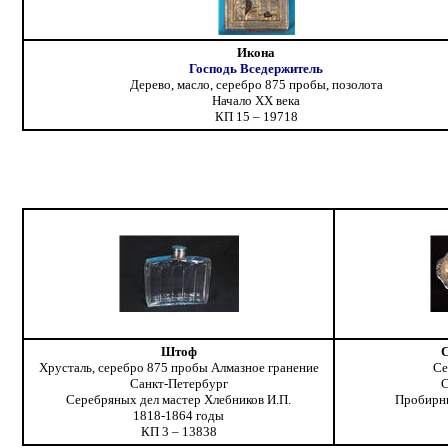
Икона
Господь Вседержитель
Дерево, масло, серебро 875 пробы, позолота
Начало XX века
КП 15 – 19718
Штоф
С
Хрусталь, серебро 875 пробы Алмазное гранение
Се
Санкт-Петербург
С
Серебряных дел мастер Хлебников И.П.
Пробирны
1818-1864 годы
КП 3 – 13838