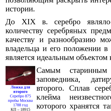
истории.
До XIX в. серебро являлос
количеству серебряных пред
качеству и разнообразию мо
владельца и его положении в
является идеальным объектом 
Самым старинным
заповедника, датир
второго. Сплав сер
Ложка для
второго
клейма неизвестно
Серебро 875
пробы Москва
которого хранятся та
1788 год
КП – 18915