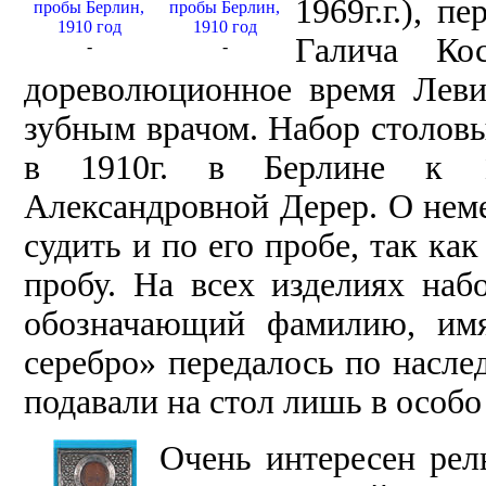
1969г.г.), п
пробы Берлин,
пробы Берлин,
1910 год
1910 год
Галича Ко
-
-
дореволюционное время Леви
зубным врачом. Набор столовы
в 1910г. в Берлине к 1
Александровной Дерер. О нем
судить и по его пробе, так ка
пробу. На всех изделиях наб
обозначающий фамилию, имя
серебро» передалось по насле
подавали на стол лишь в особ
Очень интересен ре