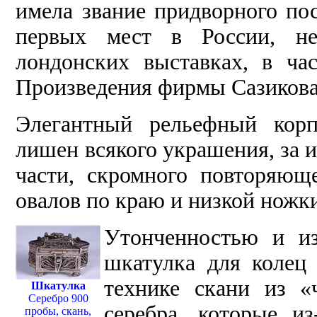
имела звание придворного по
первых мест в России, не
лондонских выставках, в час
Произведения фирмы Сазикова 
Элегантный рельефный корп
лишен всякого украшения, за 
части, скромного повторяющ
овалов по краю и низкой ножк
Утонченностью и из
шкатулка для колец 
технике скани из «
Шкатулка
Серебро 900
серебра, которые из
пробы, скань,