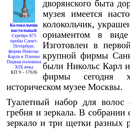
дворянского быта до
музея имеется наст
колокольчик, украше
Колокольчик
настольный
орнаментом в виде
Серебро 875
пробы Санкт-
Изготовлен в перво
Петербург,
фирма Никольс
крупной фирмы Санк
Карла и Плинке
Первая половина
были Никольс Карл и
XIX века
КП 9 – 17636
фирмы сегодня х
историческом музее Москвы.
Туалетный набор для волос 
гребня и зеркала. В собрании
зеркало и три щетки разных 