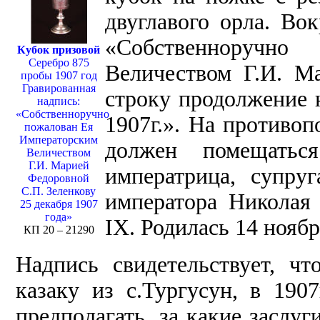
двуглавого орла. Вок
«Собственноручн
Кубок призовой
Серебро 875
Величеством Г.И. М
пробы 1907 год
Гравированная
строку продолжение н
надпись:
«Собственноручно
1907г.». На противоп
пожалован Ея
Императорским
должен помещатьс
Величеством
Г.И. Марией
императрица, супруг
Федоровной
С.П. Зеленкову
императора Николая 
25 декабря 1907
года»
IX. Родилась 14 ноябр
КП 20 – 21290
Надпись свидетельствует, чт
казаку из с.Тургусун, в 19
предполагать, за какие заслу