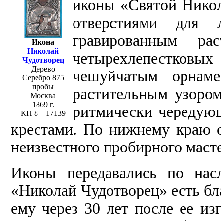
иконы «Святой Никола
отверстиями для
гравированным ра
Икона
Николай
четырехлепестков
Чудотворец
Дерево
чешуйчатым орнам
Cеребро 875
пробы
растительным узором.
Москва
1869 г.
ритмически чередую
КП 8 – 17139
крестами. По нижнему краю о
неизвестного пробирного масте
Иконы передавались по насл
«Николай Чудотворец» есть бл
ему через 30 лет после ее из