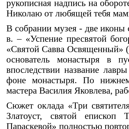
рукописная надпись на оборот
Николаю от любящей тебя мамы
В собрании музея - две иконы
в. – «Успение пресвятой бог
«Святой Савва Освященный» (9,
основатель монастыря в пу
впоследствии название лавр
фоне монастыря. По нижнем
мастера Василия Яковлева, раб
Сюжет оклада «Три святител
Златоуст, святой епископ
Параскевой» полностью повто