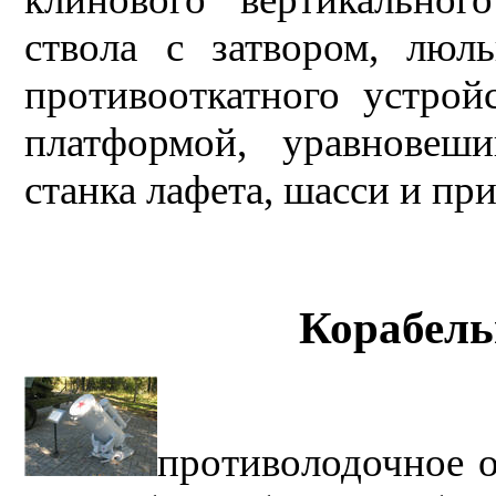
ствола с затвором, люл
противооткатного устройс
платформой, уравновеш
станка лафета, шасси и пр
Корабель
противолодочное 