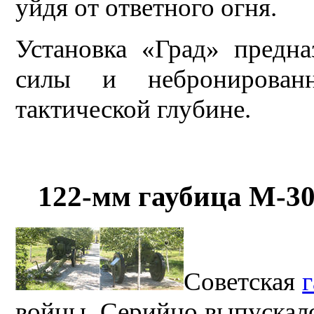
уйдя от ответного огня.
Установка «Град» предн
силы и небронирован
тактической глубине.
122-мм гаубица М-30
Советская
войны. Серийно выпускал