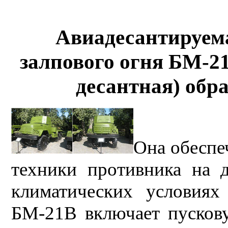
Авиадесантируема
залпового огня БМ-21
десантная) обр
Она обеспе
техники противника на 
климатических условия
БМ-21В включает пусков