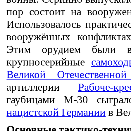
пор состоит на вооруже
Использовалось практиче
вооружённых конфликта
Этим орудием были во
крупносерийные
самоход
Великой Отечественно
артиллерии
Рабоче-к
гаубицами М-30 сыгра
нацистской Германии
в Ве
Основные тактико-техни