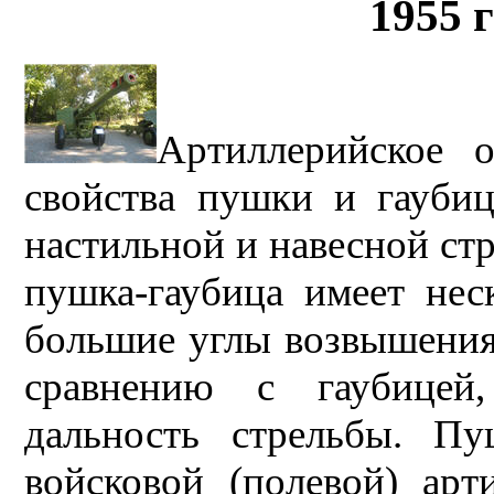
1955 
Артиллерийское о
свойства пушки и гаубиц
настильной и навесной ст
пушка-гаубица имеет нес
большие углы возвышения 
сравнению с гаубицей
дальность стрельбы. Пу
войсковой (полевой) арт