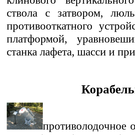
ствола с затвором, люл
противооткатного устройс
платформой, уравновеш
станка лафета, шасси и пр
Корабель
противолодочное 