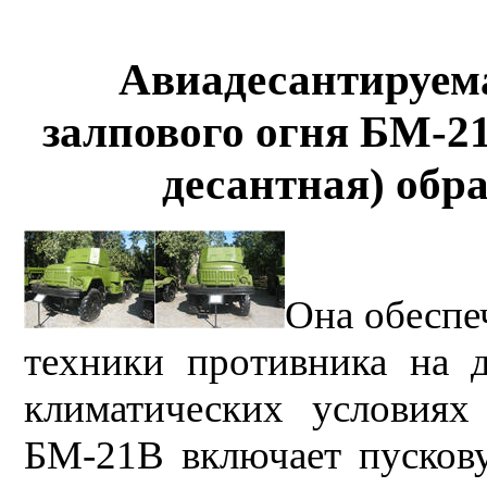
Авиадесантируема
залпового огня БМ-21
десантная) обр
Она обеспе
техники противника на 
климатических условия
БМ-21В включает пусков