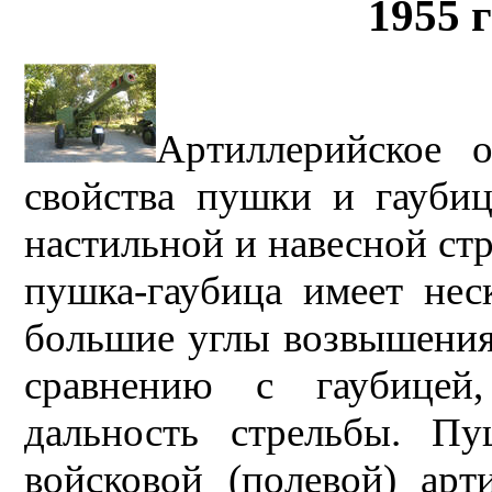
1955 
Артиллерийское о
свойства пушки и гаубиц
настильной и навесной ст
пушка-гаубица имеет нес
большие углы возвышения 
сравнению с гаубицей
дальность стрельбы. Пу
войсковой (полевой) арт