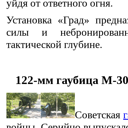
уйдя от ответного огня.
Установка «Град» предн
силы и небронирован
тактической глубине.
122-мм гаубица М-30
Советская
войны. Серийно выпускал