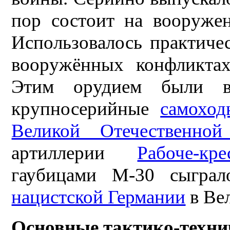
пор состоит на вооруже
Использовалось практиче
вооружённых конфликта
Этим орудием были во
крупносерийные
самоход
Великой Отечественно
артиллерии
Рабоче-к
гаубицами М-30 сыгра
нацистской Германии
в Ве
Основные тактико-техни