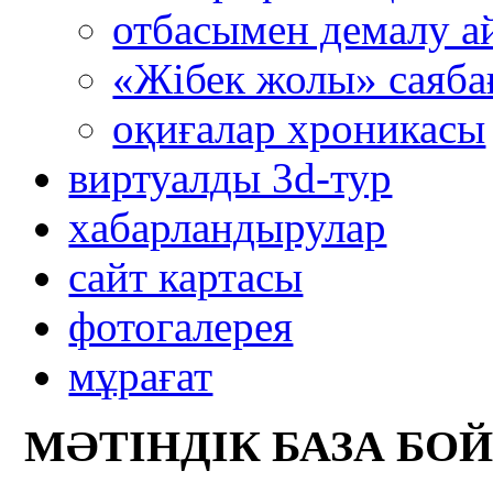
отбасымен демалу а
«Жібек жолы» саяба
оқиғалар хроникасы
виртуалды 3d-тур
xабарландырулар
сайт картасы
фотогалерея
мұрағат
МӘТІНДІК БАЗА БО