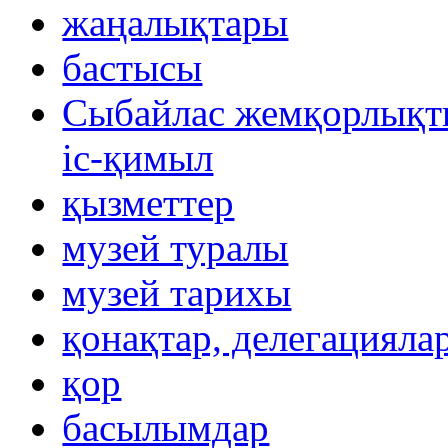
жаңалықтары
бастысы
Сыбайлас жемқорлықты
іс-қимыл
қызметтер
музей туралы
музей тарихы
қонақтар, делегацияла
қор
басылымдар