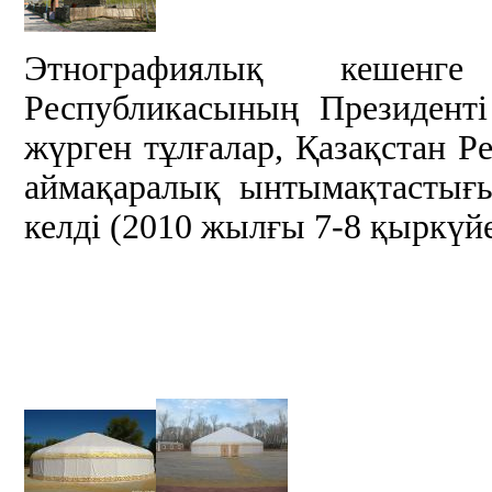
Этнографиялық кешенг
Республикасының Президенті
жүрген тұлғалар, Қазақстан 
аймақаралық ынтымақтасты
келді (2010 жылғы 7-8 қыркүйе