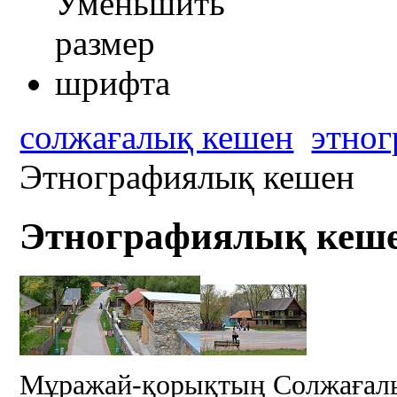
солжағалық кешен
этно
Этнографиялық кешен
Этнографиялық кеш
Мұражай-қорықтың Солжағалы