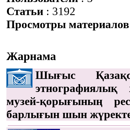
Статьи
: 3192
Просмотры материалов
Жарнама
Шығыс Қазақс
этнографиялық 
музей-қорығының рес
барлығын шын жүрект