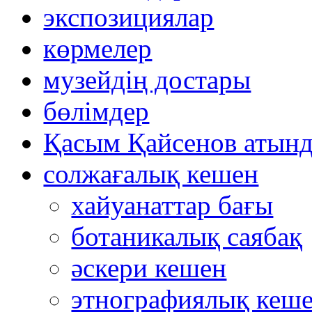
экспозициялар
көрмелер
музейдің достары
бөлімдер
Қасым Қайсенов атынд
солжағалық кешен
хайуанаттар бағы
ботаникалық саябақ
әскери кешен
этнографиялық кеш