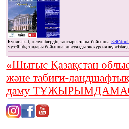
Күнделікті, келушілердің тапсырыстары бойынша
Бейбітші
музейінің залдары бойынша виртуалды экскурсия жүргізілед
«Шығыс Қазақстан облыс
және табиғи-ландшафты
даму ТҰЖЫРЫМДАМАС