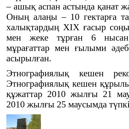
– ашық аспан астында қанат ж
Оның алаңы – 10 гектарға т
халықтардың ХІХ ғасыр соң
мен жеке тұрған 6 нысан
мұрағаттар мен ғылыми әде
асырылған.
Этнографиялық кешен рек
Этнографиялық кешен құрылыс
құжаттар 2010 жылғы 21 мау
2010 жылғы 25 маусымда түпкіл