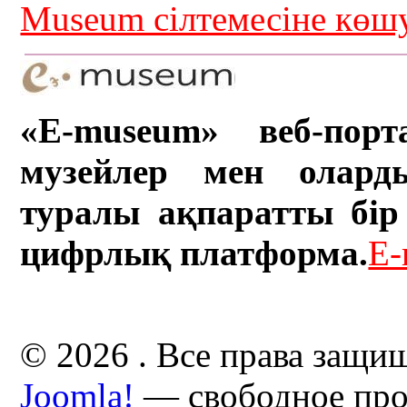
Museum сілтемесіне кө
«E-museum» веб-порт
музейлер мен олард
туралы ақпаратты бір 
цифрлық платформа.
E-
© 2026 . Все права защи
Joomla!
— свободное про