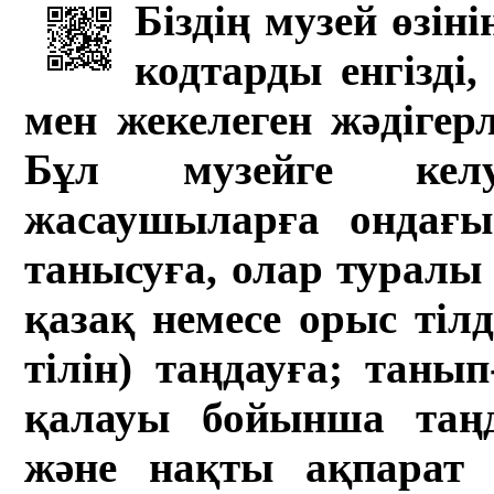
Біздің музей өзін
кодтарды енгізді,
мен жекелеген жәдігер
Бұл музейге кел
жасаушыларға ондағы 
танысуға, олар туралы 
қазақ немесе орыс тіл
тілін) таңдауға; танып-
қалауы бойынша таң
және нақты ақпарат а