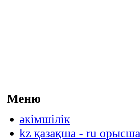
Меню
әкімшілік
kz қазақша - ru орысш