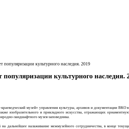
 популяризации культурного наследия. 2019
 популяризации культурного наследия. 
о-краеведческий музей» управления культуры, архивов и документации ВКО
также изобразительного и прикладного искусства, отражающих орнаментную
риродно-ландшафтного музея-заповедника.
й на дальнейшее налаживание межмузейного сотрудничества, в конце текуще