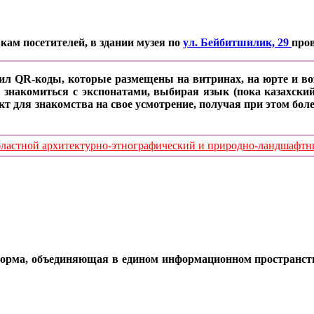
кам посетителей, в здании музея по
ул. Бейбитшилик, 29
про
ил QR-коды, которые размещены на витринах, на юрте и воз
 знакомиться с экспонатами, выбирая язык (пока казахский
кт для знакомства на свое усмотрение, получая при этом б
стной архитектурно-этнографический и природно-ландшафтный
орма, объединяющая в едином информационном пространстве 