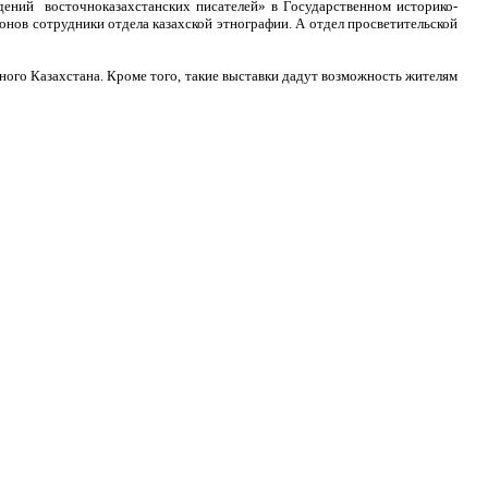
дений восточноказахстанских писателей» в Государственном историко-
нов сотрудники отдела казахской этнографии. А отдел просветительской
ого Казахстана. Кроме того, такие выставки дадут возможность жителям