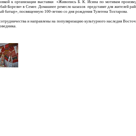
отовкой к организации выставки «Живопись Б. К. Исина по мотивам произве
ай-Борели» в Семее. Домашнее ремесло казахов представят для жителей райо
вый батыр», посвященную 100-летию со дня рождения Тулегена Тохтарова.
сотрудничества и направлены на популяризацию культурного наследия Восточн
оведника.