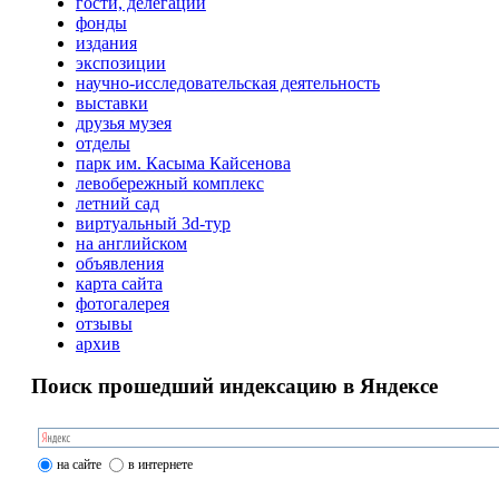
гости, делегации
фонды
издания
экспозиции
научно-исследовательская деятельность
выставки
друзья музея
отделы
парк им. Касыма Кайсенова
левобережный комплекс
летний сад
виртуальный 3d-тур
на английском
объявления
карта сайта
фотогалерея
отзывы
архив
Поиск прошедший индексацию в Яндексе
на сайте
в интернете