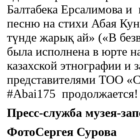
Балтабека Ерсалимова и 
песню на стихи Абая Кун
түнде жарық ай» («В без
была исполнена в юрте на
казахской этнографии и з
представителями ТОО «
#Abai175 продолжается!
Пресс-служба музея-за
ФотоСергея Сурова