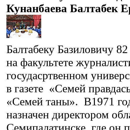
Кунанбаева Балтабек Е
Балтабеку Базиловичу 82 
на факультете журналист
госудасртвенном универс
в газете «Семей правдас
«Семей таны». В1971 го
назначен директором об
Семипалатинске, где он 