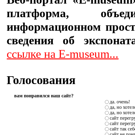
платформа, объ
информационном прост
сведения об экспонат
ссылке на E-museum...
Голосования
вам понравился наш сайт?
да. очень!
да, но хоте
да, но хоте
сайт перег
сайт перег
сайт так себ
сайт не пон