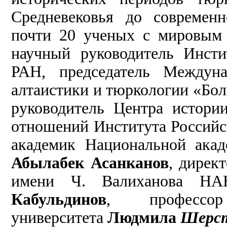
Средневековья до современ
почти 20 ученых с мировым
научный руководитель Инст
РАН, председатель Междуна
алтаистики и тюркологии «Бо
руководитель Центра истори
отношений Института Россий
академик Национальной ака
Абылабек Асанканов
, дирек
имени Ч. Валиханова НА
Кабульдинов
, профессор
университета
Людмила
Шерс