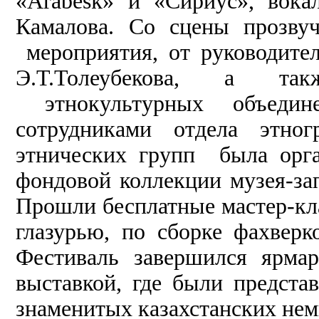
«Arabesk» и «Сириус», вок
Камалова. Со сцены прозвуч
мероприятия, от руководите
Э.Т.Толеубекова, а так
этнокультурных объедин
сотрудниками отдела этно
этнических групп была орга
фондовой коллекции музея-за
Прошли бесплатные мастер-кл
глазурью, по сборке фахверк
Фестиваль завершился ярма
выставкой, где были предст
знаменитых казахстанских нем