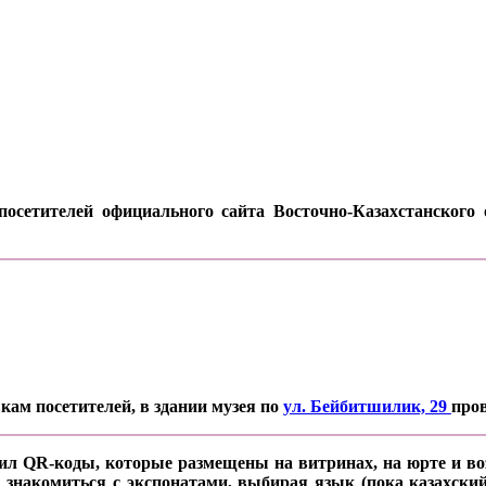
осетителей официального сайта Восточно-Казахстанского о
кам посетителей, в здании музея по
ул. Бейбитшилик, 29
про
ил QR-коды, которые размещены на витринах, на юрте и воз
 знакомиться с экспонатами, выбирая язык (пока казахский