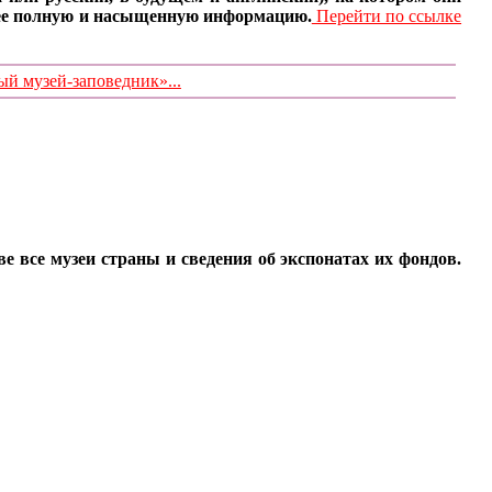
олее полную и насыщенную информацию.
Перейти по ссылке
 музей-заповедник»...
все музеи страны и сведения об экспонатах их фондов.