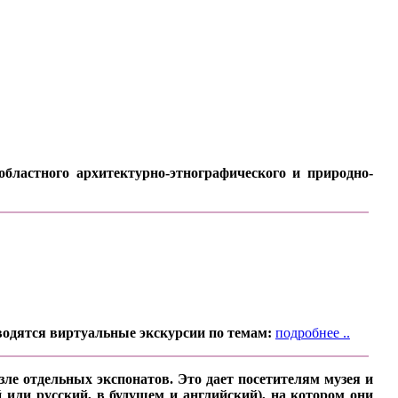
бластного архитектурно-этнографического и природно-
водятся виртуальные экскурсии по темам:
подробнее ..
ле отдельных экспонатов. Это дает посетителям музея и
 или русский, в будущем и английский), на котором они