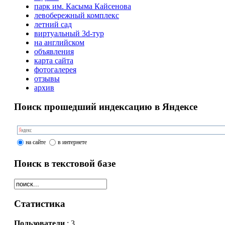
парк им. Касыма Кайсенова
левобережный комплекс
летний сад
виртуальный 3d-тур
на английском
объявления
карта сайта
фотогалерея
отзывы
архив
Поиск прошедший индексацию в Яндексе
на сайте
в интернете
Поиск в текстовой базе
Статистика
Пользователи
: 3