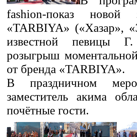
В програ
fashion-показ новой
«TARBIYA» («Хазар», «З
известной певицы Г.
розыгрыш моментальной 
от бренда «TARBIYA».
В праздничном меро
заместитель акима обл
почётные гости.