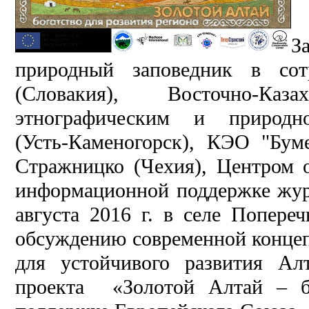
З
природный заповедник в со
(Словакия), Восточно-Казах
этнографическим и природно
(Усть-Каменогорск), КЭО "Бум
Стражницко (Чехия), Центром 
информационной поддержке журн
августа 2016 г. в селе Попере
обсуждению современной концеп
для устойчивого развития А
проекта «Золотой Алтай – бо