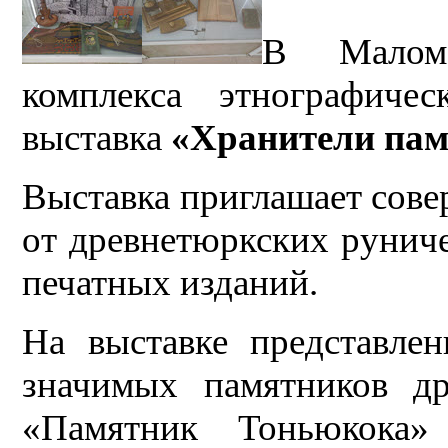
В Малом 
комплекса этнографиче
выставка
«Хранители пам
Выставка приглашает совер
от древнетюркских рунич
печатных изданий.
На выставке представле
значимых памятников др
«Памятник Тоньюкока