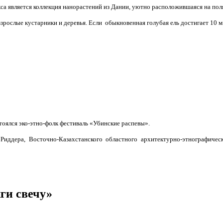
а является коллекция нанорастений из Дании, уютно расположившаяся на пол
рослые кустарники и деревья. Если обыкновенная голубая ель достигает 10 м в 
тоялся эко-этно-фолк фестиваль «Убинские распевы».
иддера, Восточно-Казахстанского областного архитектурно-этнографическ
ги свечу»