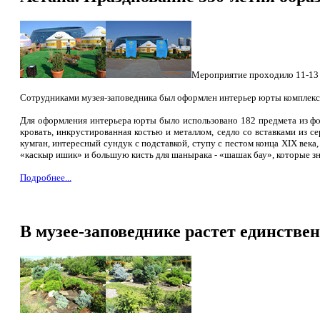
Мероприятие проходило 11-13 
Сотрудниками музея-заповедника был оформлен интерьер юрты комплекс
Для оформления интерьера юрты было использовано 182 предмета из фо
кровать, инкрустированная костью и металлом, седло со вставками из с
кумган, интересный сундук с подставкой, ступу с пестом конца XIX ве
«каскыр ишик» и большую кисть для шанырака - «шашак бау», которые з
Подробнее...
В музее-заповеднике растет единстве