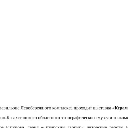
павильоне Левобережного комплекса проходит выставка
«Керам
но-Казахстанского областного этнографического музея и знаком
оба Юсупова, серия «Отрарский дворик», авторские работы 