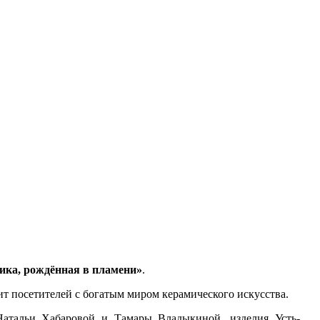
ика, рождённая в пламени»
.
ит посетителей с богатым миром керамического искусства.
Натальи Хабаровой и Тамары Владыкиной, изделия Усть-