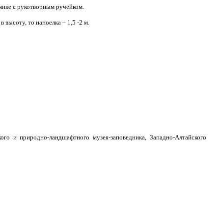
янке с рукотворным ручейком.
высоту, то наноелка – 1,5 -2 м.
ого и природно-ландшафтного музея-заповедника, Западно-Алтайского