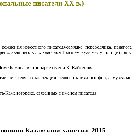
иональные писатели ХХ в.)
 рождения известного писателя-земляка, переводчика, педагог
реподававшего в 3-х классном Высшем мужском училище (совр. з
 Доме Бажова, в этнопарке имени К. Кайсенова.
ми писателя из коллекции редкого книжного фонда музея-зап
ть-Каменогорске, связанных с именем писателя.
ования Казахского ханства. 2015