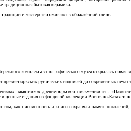
же традиционная бытовая керамика.
е традиции и мастерство оживают в обожжённой глине.
ережного комплекса этнографического музея открылась новая 
 от древнетюркских рунических надписей до современных печат
начимых памятников древнетюркской письменности - «Памят
ие и ценные издания из фондовой коллекции Восточно-Казахстанс
том, как письменность и книги сохраняли память поколений, 