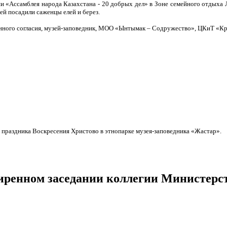
ции «Ассамблея народа Казахстана - 20 добрых дел» в Зоне семейного отдыха
й посадили саженцы елей и берез.
нного согласия, музей-заповедник, МОО «Ынтымак – Содружество», ЦКиТ «К
 праздника Воскресения Христово в этнопарке музея-заповедника «Жастар».
иренном заседании коллегии Министерст