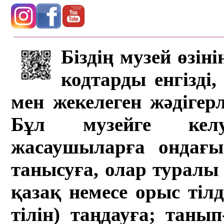
Біздің музей өзін
кодтарды енгізді,
мен жекелеген жәдігер
Бұл музейге кел
жасаушыларға ондағы 
танысуға, олар туралы 
қазақ немесе орыс тіл
тілін) таңдауға; танып-