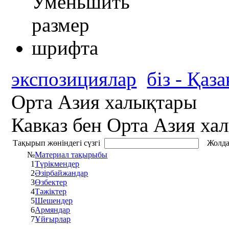
экспозициялар
біз - Қаз
Орта Азия халықтары
Кавказ бен Орта Азия ха
Тақырып жөніндегі сүзгі
Жолда
№
Материал тақырыбы
1
Түрікмендер
2
Әзірбайжандар
3
Өзбектер
4
Тәжіктер
5
Шешендер
6
Армяндар
7
Ұйғырлар