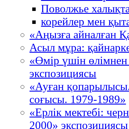
Поволжье халықта
корейлер мен қыт
«Аңызға айналған Қ
Асыл мұра: қайнарк
«Өмір үшін өлімнен
экспозициясы
«Ауған қопарылысы
соғысы. 1979-1989»
«Ерлік мектебі: че
2000» экспозициясы