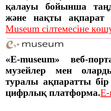
қалауы бойынша таң
және нақты ақпарат а
Museum сілтемесіне кө
«E-museum» веб-порт
музейлер мен олард
туралы ақпаратты бір 
цифрлық платформа.
E-