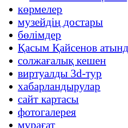
көрмелер
музейдің достары
бөлімдер
Қасым Қайсенов атынд
солжағалық кешен
виртуалды 3d-тур
xабарландырулар
сайт картасы
фотогалерея
мұрағат