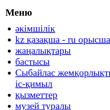
Меню
әкімшілік
kz қазақша - ru орысш
жаңалықтары
бастысы
Сыбайлас жемқорлықты
іс-қимыл
қызметтер
музей туралы