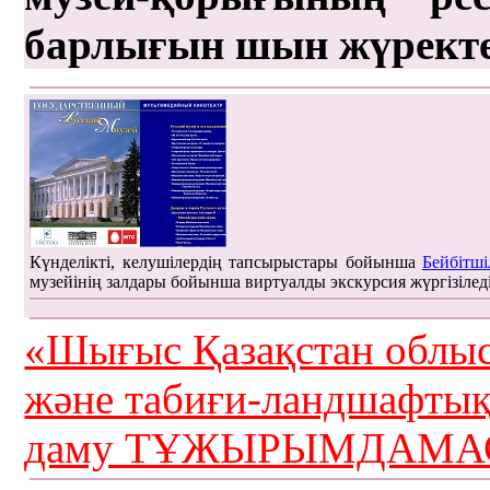
барлығын шын жүрект
Күнделікті, келушілердің тапсырыстары бойынша
Бейбітші
музейінің залдары бойынша виртуалды экскурсия жүргізілед
«Шығыс Қазақстан облыс
және табиғи-ландшафты
даму ТҰЖЫРЫМДАМАС