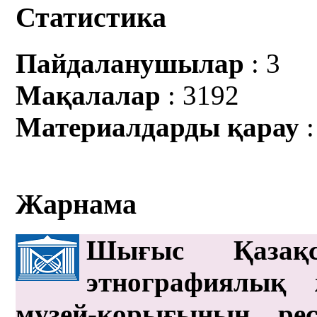
Статистика
Пайдаланушылар
: 3
Мақалалар
: 3192
Материалдарды қарау
:
Жарнама
Шығыс Қазақс
этнографиялық 
музей-қорығының рес