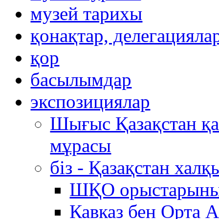
музей тарихы
қонақтар, делегацияла
қор
басылымдар
экспозициялар
Шығыс Қазақстан қ
мұрасы
біз - Қазақстан хал
ШҚО орыстарыны
Кавказ бен Орта 