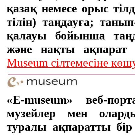
қазақ немесе орыс тіл
тілін) таңдауға; танып-
қалауы бойынша таң
және нақты ақпарат а
Museum сілтемесіне кө
«E-museum» веб-порт
музейлер мен олард
туралы ақпаратты бір 