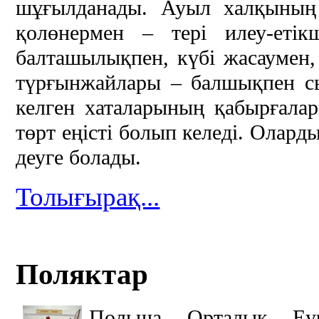
шұғылданады. Ауыл халқының б
қолөнермен – тері илеу-етікш
балташылықпен, күбі жасаумен,
түрғынжайлары – балшықпен сы
келген хаталарының қабырғалар
төрт еңісті болып келеді. Олард
деуге болады.
Толығырақ...
Поляктар
Польша Орталық Еур