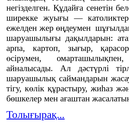
негізделген. Құдайға сенетін бе
ширекке жуығы — католиктер,
ежелден жер өңдеумен шұғылдана
шаруашылығы дақылдарын: атап
арпа, картоп, зығыр, қарасор
өсірумен, омарташылықпен,
айналысады. Ал дәстүрлі тірл
шаруашылық саймандарын жасау, 
тігу, көлік құрастыру, жиһаз ж
бөшкелер мен ағаштан жасалаты
Толығырақ...