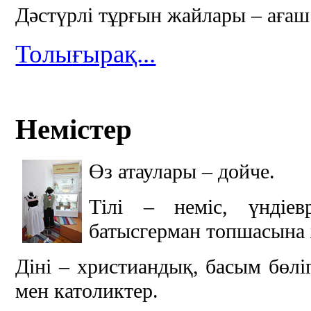
Дәстүрлі тұрғын жайлары – ағаш
Толығырақ...
Немістер
Өз атаулары – дойче.
Тілі – неміс, үндіев
батысгерман топшасына 
Діні – христиандық, басым бөліг
мен католиктер.