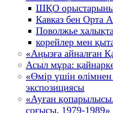
ШҚО орыстарыны
Кавказ бен Орта 
Поволжье халықта
корейлер мен қыт
«Аңызға айналған Қ
Асыл мұра: қайнарк
«Өмір үшін өлімнен
экспозициясы
«Ауған қопарылысы
соғысы. 1979-1989»