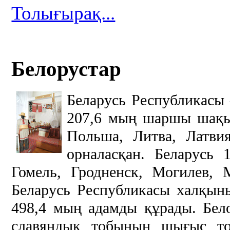
Толығырақ...
Белорустар
Беларусь Республикасы
207,6 мың шаршы шақы
Польша, Литва, Латви
орналасқан. Беларусь 1
Гомель, Гродненск, Могилев,
Беларусь Республикасы халқын
498,4 мың адамды құрады. Бело
славяндық тобының шығыс то