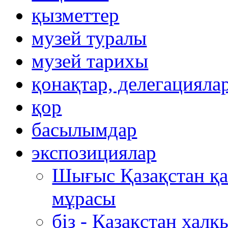
қызметтер
музей туралы
музей тарихы
қонақтар, делегацияла
қор
басылымдар
экспозициялар
Шығыс Қазақстан қ
мұрасы
біз - Қазақстан хал