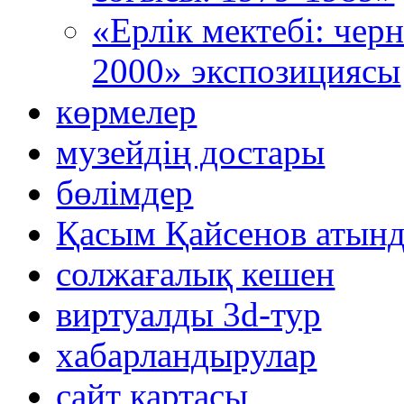
«Ерлік мектебі: че
2000» экспозициясы
көрмелер
музейдің достары
бөлімдер
Қасым Қайсенов атынд
солжағалық кешен
виртуалды 3d-тур
xабарландырулар
сайт картасы