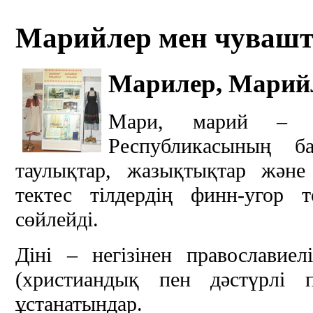
Марийлер мен чуваш
Марилер, Марий
Мари, марий – 
Республикасының б
таулықтар, жазықтықтар және
тектес тілдердің финн-угор 
сөйлейді.
Діні – негізінен православие
(христиандық пен дәстүрлі
ұстанатындар.