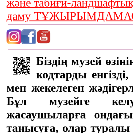
және табиғи-ландшафты
даму ТҰЖЫРЫМДАМАС
Біздің музей өзін
кодтарды енгізді,
мен жекелеген жәдігер
Бұл музейге кел
жасаушыларға ондағы 
танысуға, олар туралы 