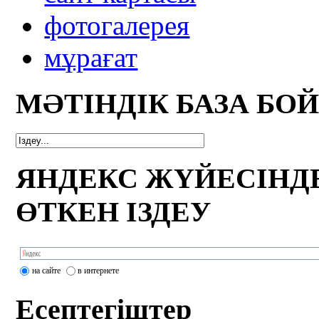
фотогалерея
мұрағат
МӘТІНДІК БАЗА БО
ЯНДЕКС ЖҮЙЕСІНД
ӨТКЕН ІЗДЕУ
на сайте
в интернете
Есептегіштер