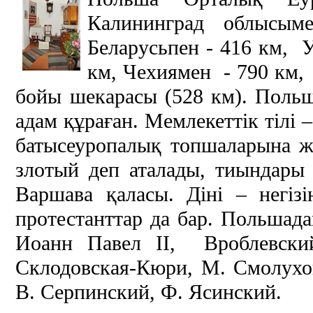
Калининград облысы
Беларусьпен - 416 км, 
км, Чехиямен - 790 км, 
бойы шекарасы (528 км). Пол
адам құраған. Мемлекеттік тілі –
батысеуропалық топшаларына жа
злотый деп аталады, тиындары
Варшава қаласы. Діні – негізі
протестанттар да бар. Польшад
Иоанн Павел II, Вроблевски
Склодовская-Кюри, М. Смолухов
В. Серпинский, Ф. Ясинский.