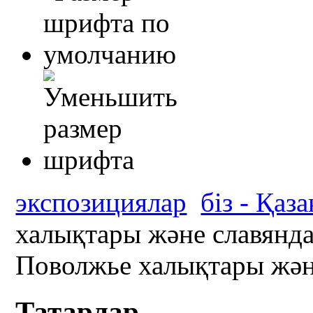
экспозициялар
біз - Қаз
халықтары және славянд
Поволжье халықтары жән
Татарлар