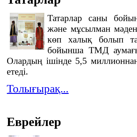
Татарлар саны бойы
және мұсылман мәдени
көп халық болып т
бойынша ТМД аумағы
Олардың ішінде 5,5 миллионна
етеді.
Толығырақ...
Еврейлер