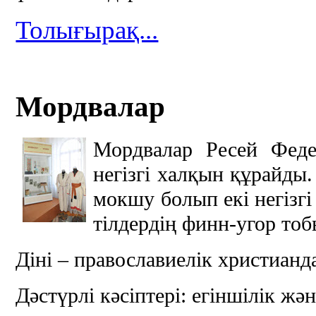
Толығырақ...
Мордвалар
Мордвалар Ресей Фед
негізгі халқын құрайды
мокшу болып екі негізгі 
тілдердің финн-угор то
Діні – православиелік христианд
Дәстүрлі кәсіптері: егіншілік ж