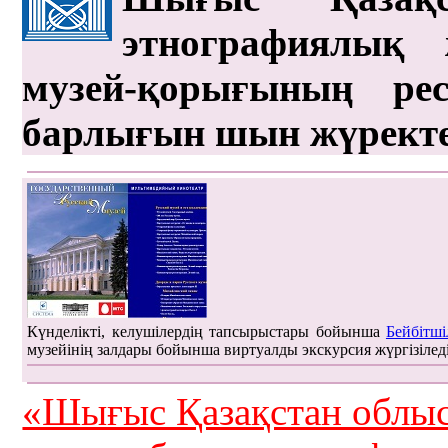
этнографиялық 
музей-қорығының рес
барлығын шын жүрект
Күнделікті, келушілердің тапсырыстары бойынша
Бейбітші
музейінің залдары бойынша виртуалды экскурсия жүргізілед
«Шығыс Қазақстан облыс