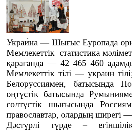
Украи́на — Шығыс Еуропада орн
Мемлекеттік статистика мәліме
қарағанда — 42 465 460 адамд
Мемлекеттік тілі — украин тілі
Белоруссиямен, батысында По
оңтүстік батысында Румыния
солтүстік шығысында Россиям
православтар, олардың ширегі — 
Дәстүрлі түрде – егіншіл