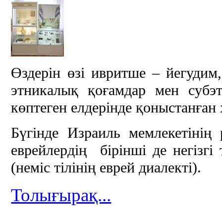
Өздерін өзі ивритше – йегудим
этникалық қоғамдар мен субэт
көптеген елдерінде қоныстанған
Бүгінде Израиль мемлекетінің
еврейлердің бірінші де негізгі
(неміс тілінің еврей диалекті).
Толығырақ...