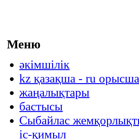
Меню
әкімшілік
kz қазақша - ru орысш
жаңалықтары
бастысы
Сыбайлас жемқорлықты
іс-қимыл