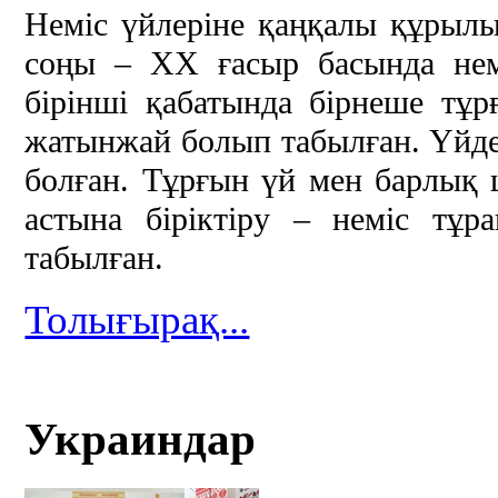
Неміс үйлеріне қаңқалы құрылы
соңы – ХХ ғасыр басында неміс
бірінші қабатында бірнеше тұр
жатынжай болып табылған. Үйде
болған. Тұрғын үй мен барлық
астына біріктіру – неміс тұр
табылған.
Толығырақ...
Украиндар