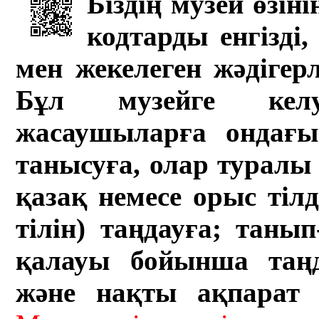
Біздің музей өзін
кодтарды енгізді,
мен жекелеген жәдігер
Бұл музейге кел
жасаушыларға ондағы 
танысуға, олар туралы 
қазақ немесе орыс тіл
тілін) таңдауға; танып-
қалауы бойынша таң
және нақты ақпарат а