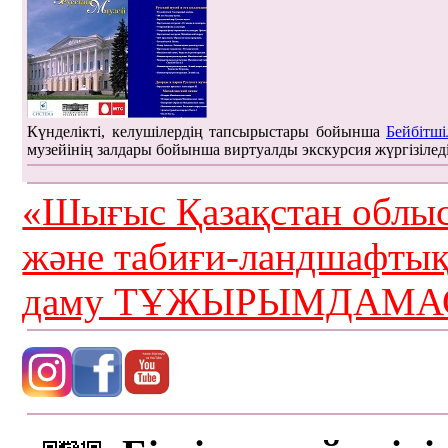
Күнделікті, келушілердің тапсырыстары бойынша
Бейбітші
музейінің залдары бойынша виртуалды экскурсия жүргізілед
«Шығыс Қазақстан облыс
және табиғи-ландшафты
даму ТҰЖЫРЫМДАМАС