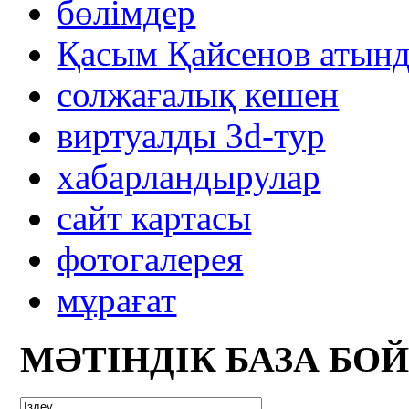
бөлімдер
Қасым Қайсенов атынд
солжағалық кешен
виртуалды 3d-тур
xабарландырулар
сайт картасы
фотогалерея
мұрағат
МӘТІНДІК БАЗА БО