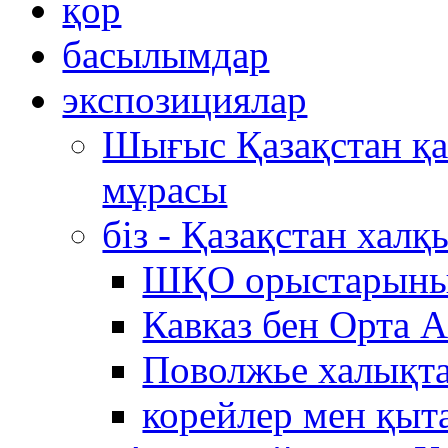
қор
басылымдар
экспозициялар
Шығыс Қазақстан қ
мұрасы
біз - Қазақстан хал
ШҚО орыстарыны
Кавказ бен Орта 
Поволжье халықта
корейлер мен қыт