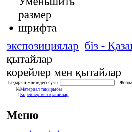
экспозициялар
біз - Қаз
қытайлар
корейлер мен қытайлар
Тақырып жөніндегі сүзгі
Жолда
№
Материал тақырыбы
1
Корейлер мен қытайлар
Меню