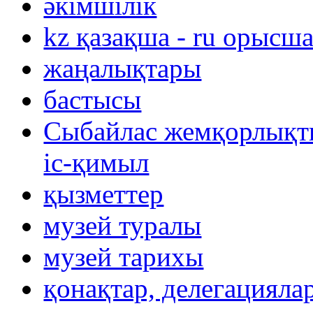
әкімшілік
kz қазақша - ru орысш
жаңалықтары
бастысы
Сыбайлас жемқорлықты
іс-қимыл
қызметтер
музей туралы
музей тарихы
қонақтар, делегацияла