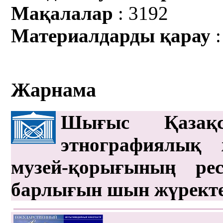
Мақалалар
: 3192
Материалдарды қарау
:
Жарнама
Шығыс Қазақс
этнографиялық 
музей-қорығының рес
барлығын шын жүрект