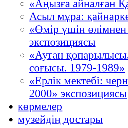
«Аңызға айналған Қ
Асыл мұра: қайнарк
«Өмір үшін өлімнен
экспозициясы
«Ауған қопарылысы
соғысы. 1979-1989»
«Ерлік мектебі: че
2000» экспозициясы
көрмелер
музейдің достары