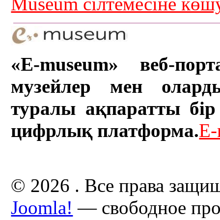
Museum сілтемесіне кө
«E-museum» веб-порт
музейлер мен олард
туралы ақпаратты бір 
цифрлық платформа.
E-
© 2026 . Все права защи
Joomla!
— свободное про