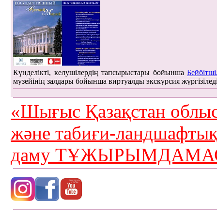
Күнделікті, келушілердің тапсырыстары бойынша
Бейбітші
музейінің залдары бойынша виртуалды экскурсия жүргізілед
«Шығыс Қазақстан облыс
және табиғи-ландшафты
даму ТҰЖЫРЫМДАМАС