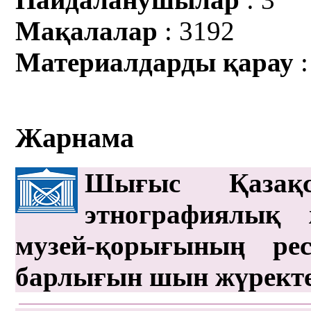
Мақалалар
: 3192
Материалдарды қарау
:
Жарнама
Шығыс Қазақс
этнографиялық 
музей-қорығының рес
барлығын шын жүрект