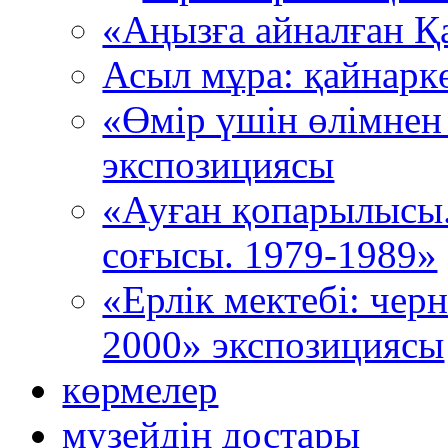
«Аңызға айналған Қ
Асыл мұра: қайнарк
«Өмір үшін өлімнен
экспозициясы
«Ауған қопарылысы
соғысы. 1979-1989»
«Ерлік мектебі: че
2000» экспозициясы
көрмелер
музейдің достары