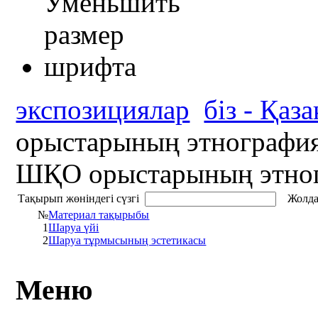
экспозициялар
біз - Қаз
орыстарының этнографи
ШҚО орыстарының этно
Тақырып жөніндегі сүзгі
Жолда
№
Материал тақырыбы
1
Шаруа үйі
2
Шаруа тұрмысының эстетикасы
Меню