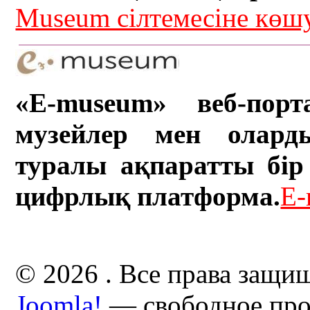
Museum сілтемесіне кө
«E-museum» веб-порт
музейлер мен олард
туралы ақпаратты бір 
цифрлық платформа.
E-
© 2026 . Все права защи
Joomla!
— свободное про