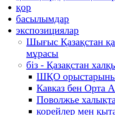
қор
басылымдар
экспозициялар
Шығыс Қазақстан қ
мұрасы
біз - Қазақстан хал
ШҚО орыстарыны
Кавказ бен Орта 
Поволжье халықта
корейлер мен қыт