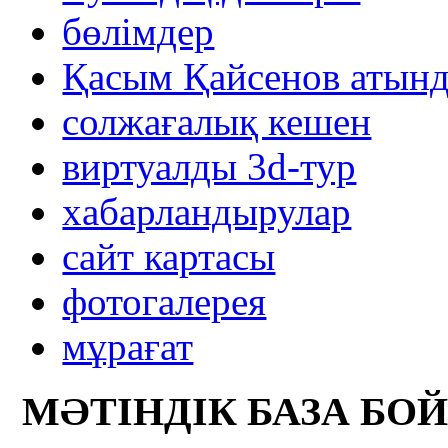
бөлімдер
Қасым Қайсенов атынд
солжағалық кешен
виртуалды 3d-тур
xабарландырулар
сайт картасы
фотогалерея
мұрағат
МӘТІНДІК БАЗА БО