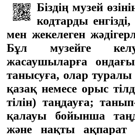
Біздің музей өзін
кодтарды енгізді,
мен жекелеген жәдігер
Бұл музейге кел
жасаушыларға ондағы 
танысуға, олар туралы 
қазақ немесе орыс тіл
тілін) таңдауға; танып-
қалауы бойынша таң
және нақты ақпарат а