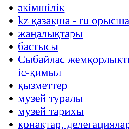
әкімшілік
kz қазақша - ru орысш
жаңалықтары
бастысы
Сыбайлас жемқорлықты
іс-қимыл
қызметтер
музей туралы
музей тарихы
қонақтар, делегацияла