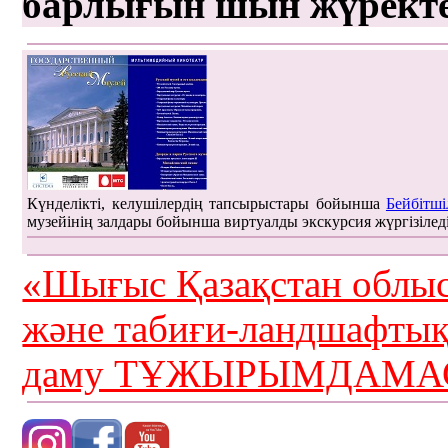
барлығын шын жүрект
Күнделікті, келушілердің тапсырыстары бойынша
Бейбітші
музейінің залдары бойынша виртуалды экскурсия жүргізілед
«Шығыс Қазақстан облыс
және табиғи-ландшафты
даму ТҰЖЫРЫМДАМАС