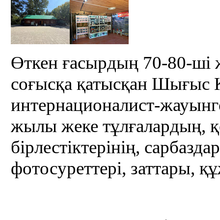
Өткен ғасырдың 70-80-ші
соғысқа қатысқан Шығыс 
интернационалист-жауынге
жылы жеке тұлғалардың, қ
бірлестіктерінің, сарбазда
фотосуреттері, заттары, қ