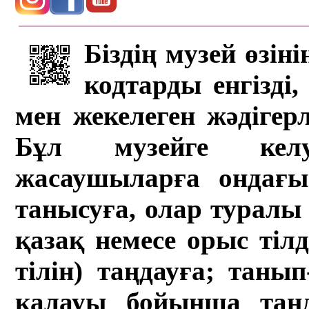
Біздің музей өзін
кодтарды енгізді,
мен жекелеген жәдігер
Бұл музейге кел
жасаушыларға ондағы 
танысуға, олар туралы 
қазақ немесе орыс тіл
тілін) таңдауға; танып-
қалауы бойынша таң