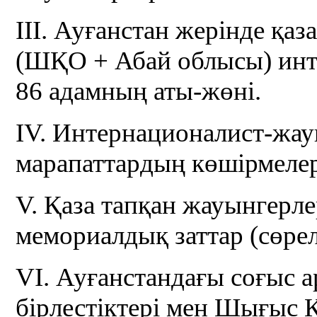
III. Ауғанстан жерінде қа
(ШҚО + Абай облысы) инт
86 адамның аты-жөні.
IV. Интернационалист-жау
марапаттардың көшірмелер
V. Қаза тапқан жауынгерл
мемориалдық заттар (сөрел
VI. Ауғанстандағы соғыс а
бірлестіктері мен Шығыс 