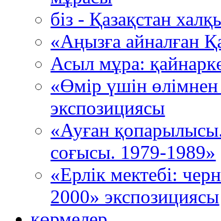
біз - Қазақстан хал
«Аңызға айналған Қ
Асыл мұра: қайнарк
«Өмір үшін өлімнен
экспозициясы
«Ауған қопарылысы
соғысы. 1979-1989»
«Ерлік мектебі: че
2000» экспозициясы
көрмелер