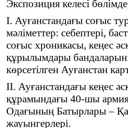
Экспозиция келесі бөлімд
I. Ауғанстандағы соғыс т
мәліметтер: себептері, бас
соғыс хроникасы, кеңес әс
құрылымдары бандаларын
көрсетілген Ауғанстан ка
II. Ауғанстандағы кеңес әс
құрамындағы 40-шы армия
Одағының Батырлары – Қа
жауынгерлері.