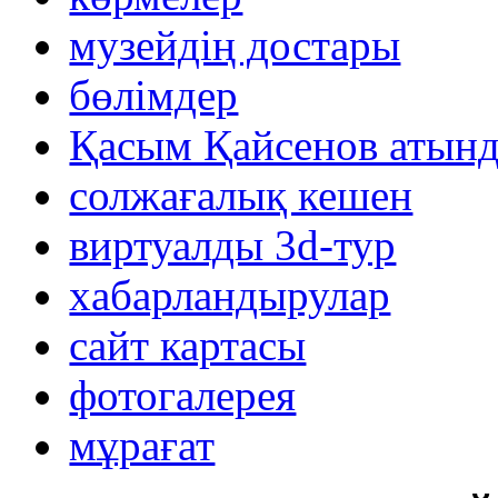
музейдің достары
бөлімдер
Қасым Қайсенов атынд
солжағалық кешен
виртуалды 3d-тур
xабарландырулар
сайт картасы
фотогалерея
мұрағат