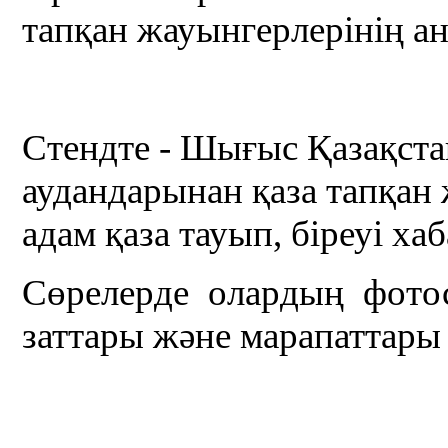
тапқан жауынгерлерінің ан
Стендте - Шығыс Қазақст
аудандарынан қаза тапқан 
адам қаза тауып, біреуі х
Сөрелерде олардың фотос
заттары және марапаттары 