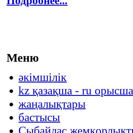
Подробнее...
Меню
әкімшілік
kz қазақша - ru орысш
жаңалықтары
бастысы
Сыбайлас жемқорлықты