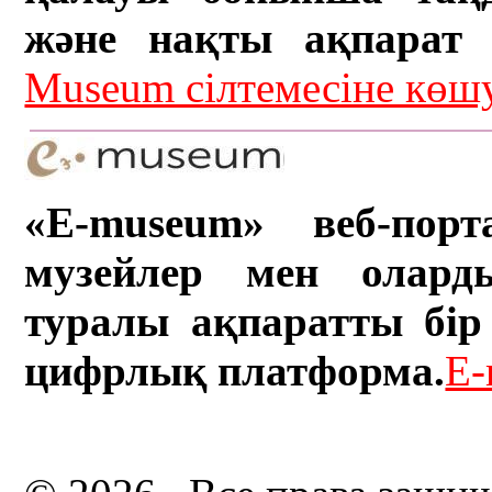
және нақты ақпарат а
Museum сілтемесіне кө
«E-museum» веб-порт
музейлер мен олард
туралы ақпаратты бір 
цифрлық платформа.
E-