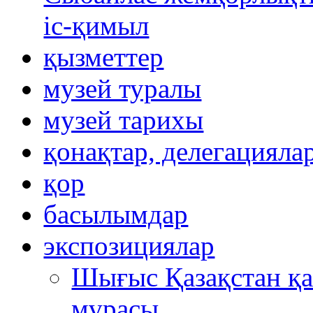
іс-қимыл
қызметтер
музей туралы
музей тарихы
қонақтар, делегацияла
қор
басылымдар
экспозициялар
Шығыс Қазақстан қ
мұрасы