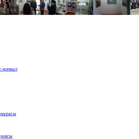
іс-қимыл
 мұрасы
ициясы