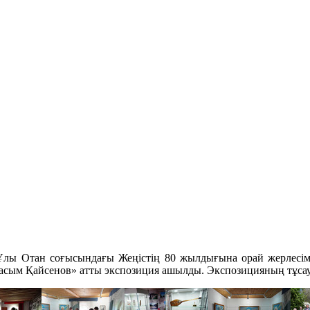
ы Отан соғысындағы Жеңістің 80 жылдығына орай жерлесімі
сым Қайсенов» атты экспозиция ашылды. Экспозицияның тұсаук