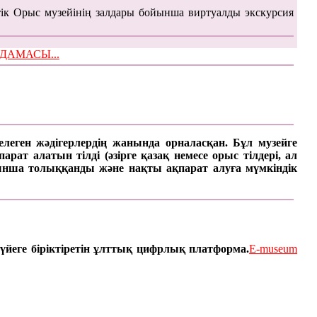
ік Орыс музейінің залдары бойынша виртуалды экскурсия
ЫМДАМАСЫ...
келеген жәдігерлердің жанында орналасқан. Бұл музейге
ат алатын тілді (әзірге қазақ немесе орыс тілдері, ал
арынша толыққанды және нақты ақпарат алуға мүмкіндік
үйеге біріктіретін ұлттық цифрлық платформа.
E-museum