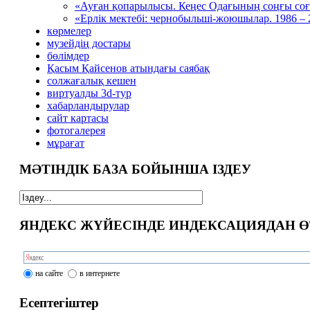
«Ауған қопарылысы. Кеңес Одағының соңғы соғ
«Ерлік мектебі: чернобыльші-жоюшылар. 1986 –
көрмелер
музейдің достары
бөлімдер
Қасым Қайсенов атындағы саябақ
солжағалық кешен
виртуалды 3d-тур
xабарландырулар
сайт картасы
фотогалерея
мұрағат
МӘТІНДІК БАЗА БОЙЫНША ІЗДЕУ
ЯНДЕКС ЖҮЙЕСІНДЕ ИНДЕКСАЦИЯДАН Ө
на сайте
в интернете
Есептегіштер