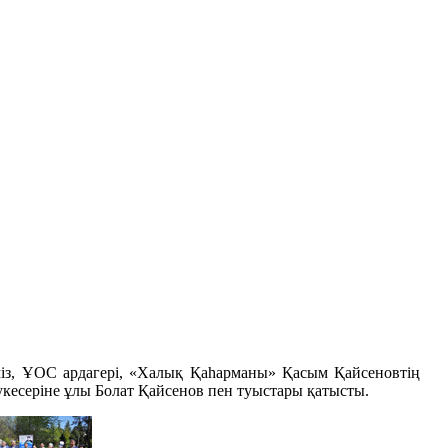
з, ҰОС ардагері, «Халық Қаһарманы» Қасым Қайсеновтің
есеріне ұлы Болат Қайсенов пен туыстары қатысты.