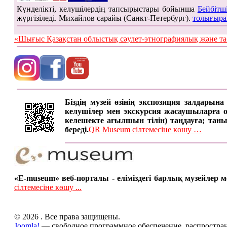
Күнделікті, келушілердің тапсырыстары бойынша
Бейбітш
жүргізіледі. Михайлов сарайы (Санкт-Петербург).
толығыра
«Шығыс Қазақстан облыстық сәулет-этнографиялық жән
Біздің музей өзінің экспозиция залдарын
келушілер мен экскурсия жасаушыларға онд
келешекте ағылшын тілін) таңдауға; таны
береді.
QR Museum сілтемесіне көшу …
«E-museum» веб-порталы - еліміздегі барлық музейлер
сілтемесіне көшу ...
© 2026 . Все права защищены.
Joomla!
— свободное программное обеспечение, распростра