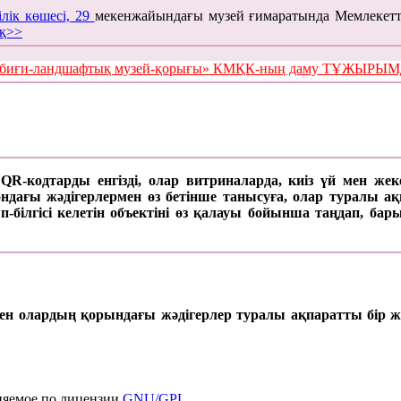
ілік көшесі, 29
мекенжайындағы музей ғимаратында Мемлекетт
қ>>
е табиғи-ландшафтық музей-қорығы» КМҚК-ның даму ТҰЖЫР
а QR-кодтарды енгізді, олар витриналарда, киіз үй мен же
ағы жәдігерлермен өз бетінше танысуға, олар туралы ақпар
п-білгісі келетін объектіні өз қалауы бойынша таңдап, б
 мен олардың қорындағы жәдігерлер туралы ақпаратты бір ж
няемое по лицензии
GNU/GPL.