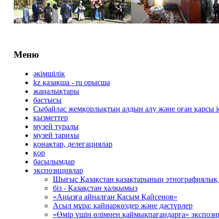
Меню
әкімшілік
kz қазақша - ru орысша
жаңалықтары
бастысы
Сыбайлас жемқорлықтың алдын алу және оған қарсы 
қызметтер
музей туралы
музей тарихы
қонақтар, делегациялар
қор
басылымдар
экспозициялар
Шығыс Қазақстан қазақтарының этнографиялық
біз - Қазақстан халқымыз
«Аңызға айналған Қасым Қайсенов»
Асыл мұра: қайнаркөздер және дәстүрлер
«Өмір үшін өлімнен қаймықпағандарға» экспоз