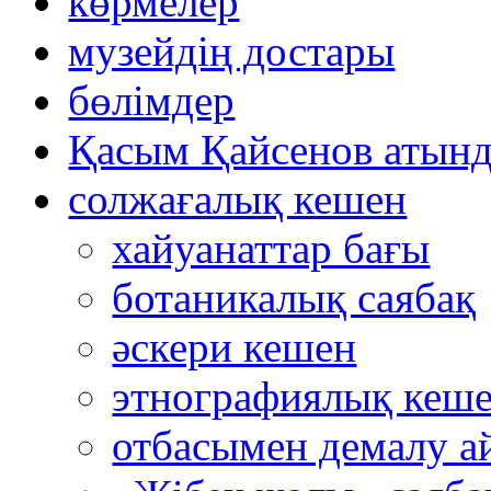
көрмелер
музейдің достары
бөлімдер
Қасым Қайсенов атынд
солжағалық кешен
хайуанаттар бағы
ботаникалық саябақ
әскери кешен
этнографиялық кеш
отбасымен демалу а