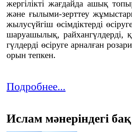
жергілікті жағдайда ашық топы
және ғылыми-зерттеу жұмыстары
жылусүйгіш өсімдіктерді өсіру
шаруашылық, райхангүлдерді, қ
гүлдерді өсіруге арналған розар
орын тепкен.
Подробнее...
Ислам мәнеріндегі бақ