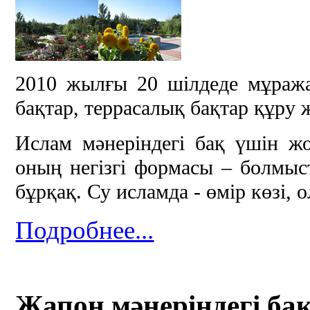
2010 жылғы 20 шілдеде мұража
бақтар, террасалық бақтар құру 
Ислам мәнеріндегі бақ үшін жо
оның негізгі формасы – болмыст
бұрқақ. Су исламда - өмір көзі, 
Подробнее...
Жапон мәнеріндегі ба