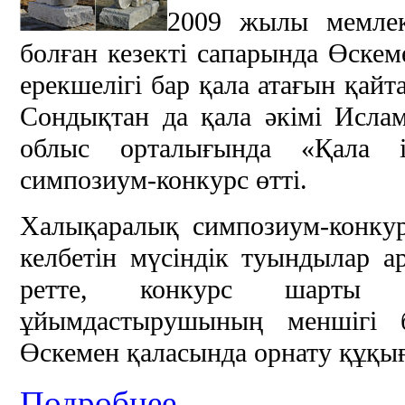
2009 жылы мемле
болған кезекті сапарында Өскем
ерекшелігі бар қала атағын қайт
Сондықтан да қала әкімі Исла
облыс орталығында «Қала і
симпозиум-конкурс өтті.
Халықаралық симпозиум-конку
келбетін мүсіндік туындылар 
ретте, конкурс шарты 
ұйымдастырушының меншігі 
Өскемен қаласында орнату құқығ
Подробнее...