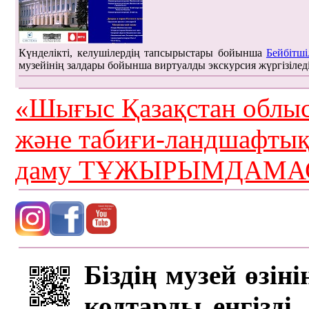
Күнделікті, келушілердің тапсырыстары бойынша
Бейбітші
музейінің залдары бойынша виртуалды экскурсия жүргізілед
«Шығыс Қазақстан облыс
және табиғи-ландшафты
даму ТҰЖЫРЫМДАМАС
Біздің музей өзін
кодтарды енгізді,