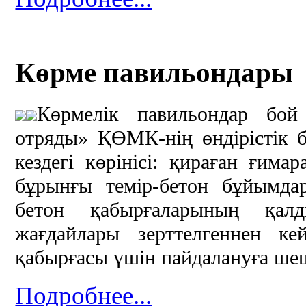
Көрме павильондары
Көрмелік павильондар бой
отряды» ҚӨМК-нің өндірістік 
кездегі көрінісі: қираған ғима
бұрынғы темір-бетон бұйымд
бетон қабырғаларының қалд
жағдайлары зерттелгеннен к
қабырғасы үшін пайдалануға ше
Подробнее...