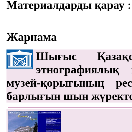
Материалдарды қарау
:
Жарнама
Шығыс Қазақс
этнографиялық 
музей-қорығының рес
барлығын шын жүрект