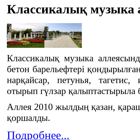
Классикалық музыка 
Классикалық музыка аллеясында
бетон барельефтері қондырылған
нарқайсар, петунья, тагетис,
отырып гүлзар қалыптастырыла 
Аллея 2010 жылдың қазан, қараш
қоршалды.
Подробнее...