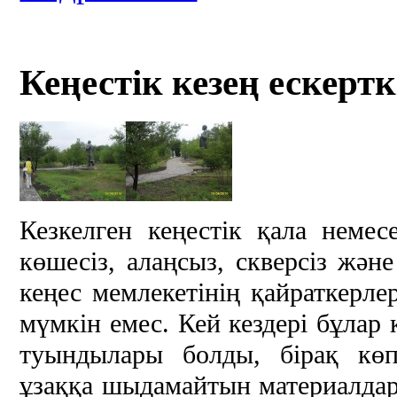
Кеңестік кезең ескерт
Кезкелген кеңестік қала немес
көшесіз, алаңсыз, скверсіз жән
кеңес мемлекетінің қайраткерле
мүмкін емес. Кей кездері бұлар
туындылары болды, бірақ көп
ұзаққа шыдамайтын материалдар