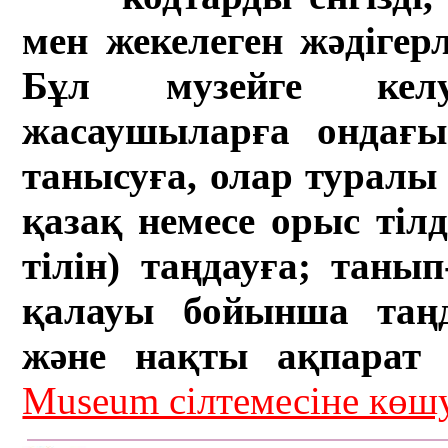
мен жекелеген жәдігер
Бұл музейге кел
жасаушыларға ондағы 
танысуға, олар туралы 
қазақ немесе орыс тіл
тілін) таңдауға; танып-
қалауы бойынша таң
және нақты ақпарат а
Museum сілтемесіне кө