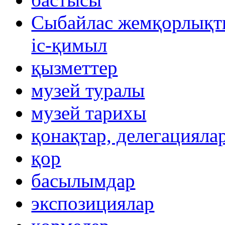
Сыбайлас жемқорлықты
іс-қимыл
қызметтер
музей туралы
музей тарихы
қонақтар, делегацияла
қор
басылымдар
экспозициялар