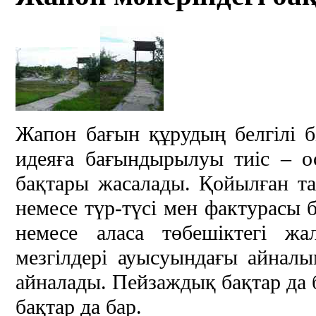
Жапон бағын құрудың белгілі б
идеяға бағындырылуы тиіс – ос
бақтары жасалады. Қойылған та
немесе түр-түсі мен фактурасы 
немесе аласа төбешіктегі ж
мезгілдері ауысуындағы айналы
айналады. Пейзаждық бақтар да б
бақтар да бар.