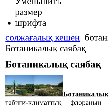
солжағалық кешен
ботан
Ботаникалық саябақ
Ботаникалық саябақ
Ботаникалық
табиғи-климаттық флораның 