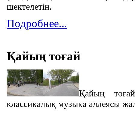
шектелетін.
Подробнее...
Қайың тоғай
Қайың тоға
классикалық музыка аллеясы жа