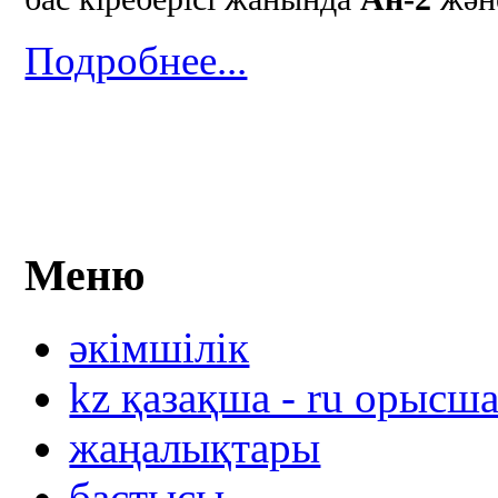
Подробнее...
Меню
әкімшілік
kz қазақша - ru орысш
жаңалықтары
бастысы