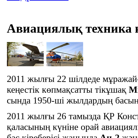
Авиациялық техника 
2011 жылғы 22 шілдеде мұража
кеңестік көпмақсатты тікұшақ
М
сында 1950-ші жылдардың басынд
2011 жылғы 26 тамызда ҚР Конс
қаласының күніне орай авиация
бас кіреберісі жанында
Ан-2
жән