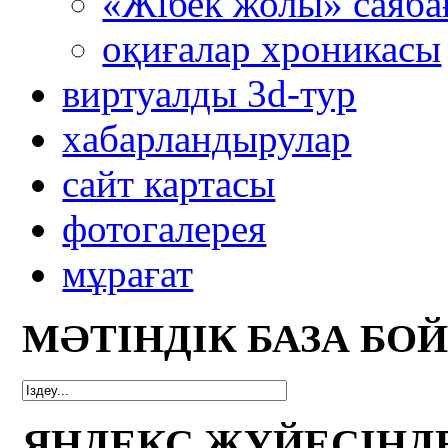
«Жібек жолы» саяба
оқиғалар хроникасы
виртуалды 3d-тур
xабарландырулар
сайт картасы
фотогалерея
мұрағат
МӘТІНДІК БАЗА БО
ЯНДЕКС ЖҮЙЕСІНД