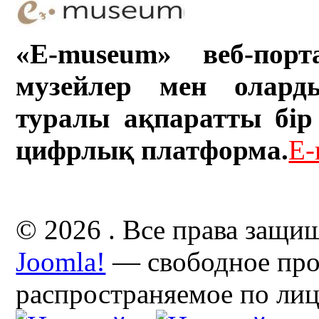
«E-museum» веб-порт
музейлер мен олард
туралы ақпаратты бір 
цифрлық платформа.
E-
© 2026 . Все права защи
Joomla!
— свободное про
распространяемое по ли