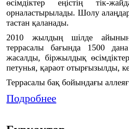
өсімдіктер еңістің тік-жа
орналастырылады. Шолу алаңдары
тастан қаланады.
2010 жылдың шілде айының
террасалы бағында 1500 дана
жасалды, біржылдық өсімдіктер
петунья, қараот отырғызылды, к
Террасалы бақ бойындағы аллеяға
Подробнее