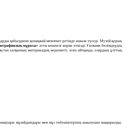
мдарды қабылдаған қонақжай мемлекет ретінде ашыла түседі. Музей-қорық
ографиялық мұрасы
» атты көшпелі көрме өткізді. Ғылыми бөлімдердің
стан халқының материалдық мәдениеті, атап айтқанда, олардың ұлттық
қонақтары мұзайдындары мен мұз төбешіктерінің ашылуына шақырылды.