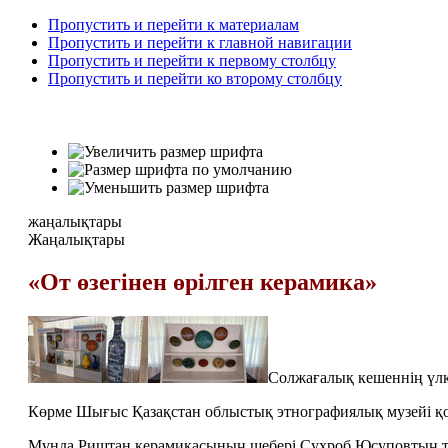
Пропустить и перейти к материалам
Пропустить и перейти к главной навигации
Пропустить и перейти к первому столбцу
Пропустить и перейти ко второму столбцу
жаңалықтары
Жаңалықтары
«От өзегінен өрілген керамика»
Солжағалық кешеннің үлк
Көрме Шығыс Қазақстан облыстық этнографиялық музейі қор
Мұнда Риштан керамикасының шебері Сухроб Юсуповтың т