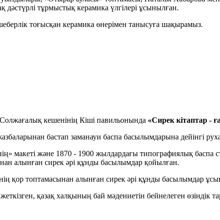
 дәстүрлі тұрмыстық керамика үлгілері ұсынылған.
 шеберлік тоғысқан керамика өнерімен танысуға шақырамыз.
 Солжағалық кешенінің Кіші павильонында
«
С
ирек кітаптар
- ғ
жазбаларынан бастап заманауи баспа басылымдарына дейінгі ру
інің» макеті және 1870 - 1900 жылдардағы типографиялық баспа
нан алынған сирек әрі құнды басылымдар қойылған.
ің қор топтамасынан алынған сирек әрі құнды басылымдар ұсы
жеткізген, қазақ халқының бай мәдениетін бейнелеген өзіндік та