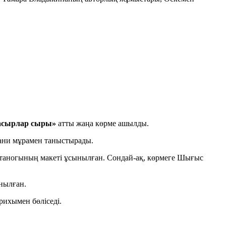
асырлар сыры
»
атты жаңа көрме ашылды.
хани мұрамен таныстырады.
 станогының макеті ұсынылған. Сондай-ақ, көрмеге Шығыс
нылған.
рихымен бөліседі.