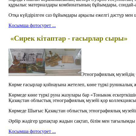
құрылыс материалдары комбинатының бұйымдары, сондай-ақ
Отқа күйдірілген саз бұйымдары арқылы ежелгі дәстүр мен
Қосымша фотосурет ...
«
С
ирек кітаптар
- ғасырлар сыры
»
Этнографиялық музейдің
Көрме ғасырлар қойнауына жетелеп, көне түркі руникалық 
Көрмеде көне түркі руна жазулары бар «Тоныкөк ескерткіш
Қазақстан облыстық этнографиялық музейі қор коллекциясы
Көрмеде Шығыс Қазақстан облыстық этнографиялық музейін
Әрбір жәдігер ұрпақтар жадын сақтап, білім мен тағылымды 
Қосымша фотосурет ...