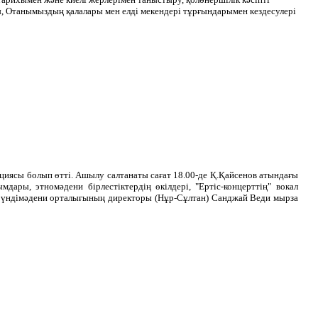
ы, Отанымыздың қалалары мен елді мекендері тұрғындарымен кездесулері
иясы болып өтті. Ашылу салтанаты сағат 18.00-де Қ.Қайсенов атындағы
дары, этномәдени бірлестіктердің өкілдері, "Ертіс-концерттің" вокал
 – үндімәдени орталығының директоры (Нұр-Сұлтан) Санджай Веди мырза