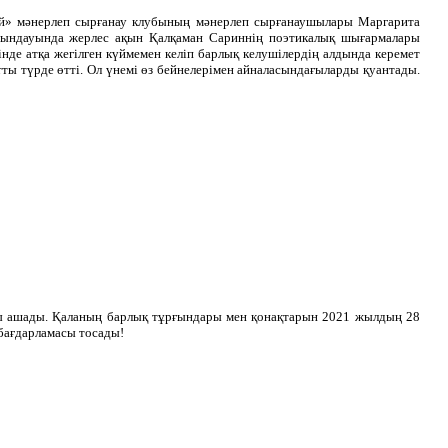
ый» мәнерлеп сырғанау клубының мәнерлеп сырғанаушылары Маргарита
рындауында жерлес ақын Қалқаман Сариннің поэтикалық шығармалары
де атқа жегілген күймемен келіп барлық келушілердің алдында керемет
тты түрде өтті. Ол үнемі өз бейнелерімен айналасындағыларды қуантады.
ы ашады. Қаланың барлық тұрғындары мен қонақтарын 2021 жылдың 28
 бағдарламасы тосады!