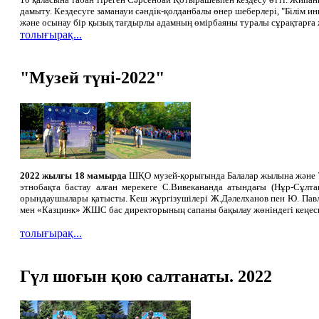
дамыту. Кездесуге заманауи сәндік-қолданбалы өнер шеберлері, "Білім
және осынау бір қызық тағдырлы адамның өмірбаяны туралы сұрақтарға 
толығырақ...
"Музей түні-2022"
2022 жылғы 18 мамырда
ШҚО музей-қорығында Балалар жылына және ТМ
этнобақта бастау алған мерекеге С.Вивекананда атындағы (Нұр-Сұлтан
орындаушылары қатысты. Кеш жүргізушілері Ж.Дәлелханов пен Ю. Павле
мен «Казцинк» ЖШС бас директорының сапаны бақылау жөніндегі кеңесш
толығырақ...
Гүл шоғын қою салтанаты. 2022