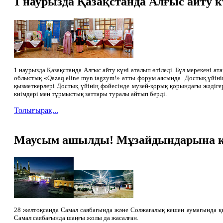
1 наурызда Қазақстанда Алғыс айту кү
1 наурызда Қазақстанда Алғыс айту күні аталып өтіледі. Бұл мерекені 
облыстық «Qazaq eline myn tagzym!» атты форум аясында Достық үйіні
қызметкерлері Достық үйінің фойесінде музей-қорық қорындағы жәдіг
киімдері мен тұрмыстық заттары туралы айтып берді.
Толығырақ...
Маусым ашылды! Мұзайдындарына кел
28 желтоқсанда Самал саябағында және Солжағалық кешен аумағында 
Самал саябағында шаңғы жолы да жасалған.