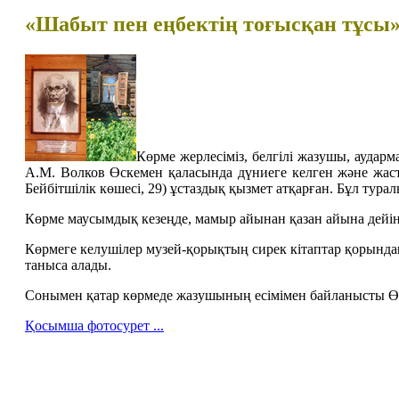
«Шабыт пен еңбектің тоғысқан тұсы
Көрме жерлесіміз, белгілі жазушы, аудар
А.М. Волков Өскемен қаласында дүниеге келген және жа
Бейбітшілік көшесі, 29) ұстаздық қызмет атқарған. Бұл тура
Көрме маусымдық кезеңде, мамыр айынан қазан айына дейін
Көрмеге келушілер музей-қорықтың сирек кітаптар қорын
таныса алады.
Сонымен қатар көрмеде жазушының есімімен байланысты Өс
Қосымша фотосурет ...