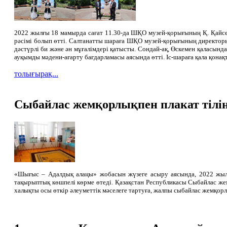
2022 жылғы 18 мамырда сағат 11.30-да ШҚО музей-қорығының Қ. Қайсен
рәсімі болып өтті. Салтанатты шараға ШҚО музей-қорығының директоры
дәстүрлі би және ән мұғалімдері қатысты. Сондай-ақ, Өскемен қаласынд
ауқымды мәдени-ағарту бағдарламасы аясында өтті. Іс-шараға қала қонақ
толығырақ...
Сыбайлас жемқорлықпен плакат тілінд
«Шығыс – Адалдық алаңы» жобасын жүзеге асыру аясында, 2022 жы
тақырыптық көшпелі көрме өтеді. Қазақстан Республикасы Сыбайлас же
халықты осы өткір әлеуметтік мәселеге тартуға, жалпы сыбайлас жемқорл