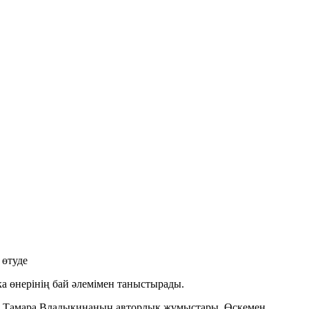
 өтуде
а өнерінің бай әлемімен таныстырады.
н Тамара Владыкинаның авторлық жұмыстары, Өскемен