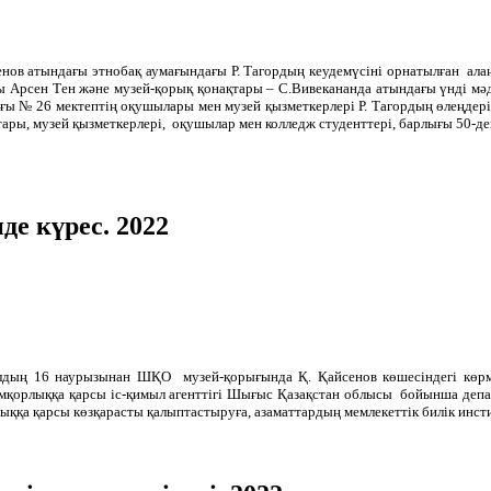
ов атындағы этнобақ аумағындағы Р. Тагордың кеудемүсіні орнатылған алаң
 Арсен Тен және музей-қорық қонақтары – С.Вивекананда атындағы үнді мә
ағы № 26 мектептің оқушылары мен музей қызметкерлері Р. Тагордың өлеңдері
тары, музей қызметкерлері, оқушылар мен колледж студенттері, барлығы 50-де
е күрес. 2022
лдың 16 наурызынан ШҚО музей-қорығында Қ. Қайсенов көшесіндегі көр
мқорлыққа қарсы іс-қимыл агенттігі Шығыс Қазақстан облысы бойынша депар
ыққа қарсы көзқарасты қалыптастыруға, азаматтардың мемлекеттік билік инст