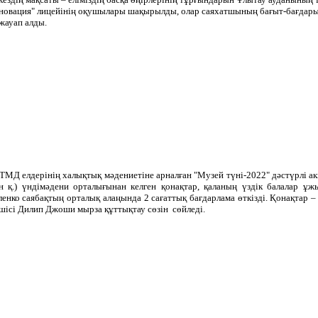
 инновация" лицейінің оқушылары шақырылды, олар саяхатшының бағыт-бағдар
жауап алды.
Д елдерінің халықтық мәдениетіне арналған "Музей түні-2022" дәстүрлі акц
 қ.) үндімәдени орталығынан келген қонақтар, қаланың үздік балалар ұжым
нко саябақтың орталық алаңында 2 сағаттық бағдарлама өткізді. Қонақтар
ісі Дилип Джоши мырза құттықтау сөзін сөйледі.