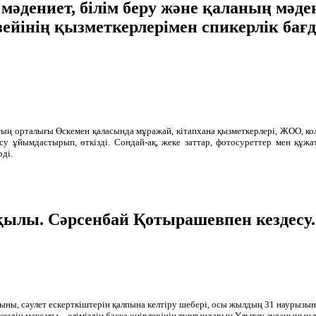
әдениет, білім беру және қаланың мәде
йінің қызметкерлерімен спикерлік бағда
ың орталығы Өскемен қаласында мұражай, кітапхана қызметкерлері, ЖОО, 
су ұйымдастырып, өткізді. Сондай-ақ, жеке заттар, фотосуреттер мен құжа
ді.
қылы. Сәрсенбай Қотырашевпен кездесу.
ны, сәулет ескерткіштерін қалпына келтіру шебері, осы жылдың 31 наурызын
ездің мақсаты – еліміздің басқа өңірлерінің тұрғындарын Ұлытау ауданының 