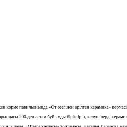
ен көрме павильонында «От өзегінен өрілген керамика» көрмесі
ындағы 200-ден астам бұйымды біріктіріп, келушілерді керамик
уындылары, «Отырар ауласы» топтамасы, Наталья Хабарова ме