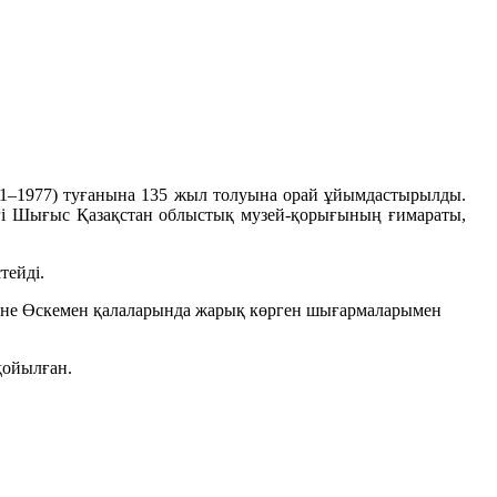
1–1977) туғанына 135 жыл толуына орай ұйымдастырылды.
гі Шығыс Қазақстан облыстық музей-қорығының ғимараты,
тейді.
әне Өскемен қалаларында жарық көрген шығармаларымен
қойылған.