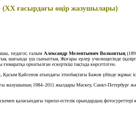
» (ХХ ғасырдағы өңір жазушылары)
машы, педагог, ғалым
Александр Мелентьевич Волковтың
(189
стық шағында үш сыныптық Жоғары ерлер училищесінде (қазір
лы ғимаратқа орнатылған ескерткіш тақтада көрсетілген.
, Қасым Қайсенов атындағы этнобақтағы Бажов үйінде жұмыс іс
дағы жазушының 1984–2011 жылдары Мәскеу, Санкт-Петербург ж
кемен қаласындағы тарихи-естелік орындардың фотосуреттері 