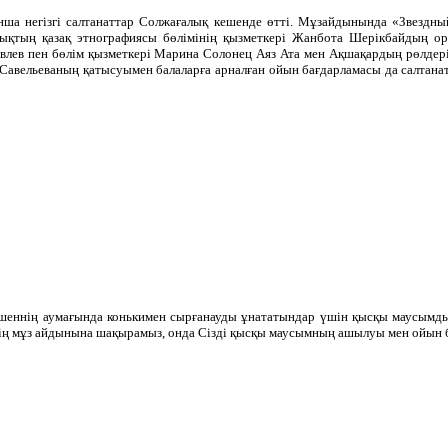
а негізгі салтанаттар Солжағалық кешенде өтті. Мұзайдынында «Звездн
ықтың қазақ этнографиясы бөлімінің қызметкері Жанбота Шерікбайдың о
влев пен бөлім қызметкері Марина Солонец Аяз Ата мен Ақшақардың рөлдерін
а Савельеваның қатысуымен балаларға арналған ойын бағдарламасы да салтана
ешеннің аумағында конькимен сырғанауды ұнататындар үшін қысқы маусымд
нің мұз айдынына шақырамыз, онда Сізді қысқы маусымның ашылуы мен ойын