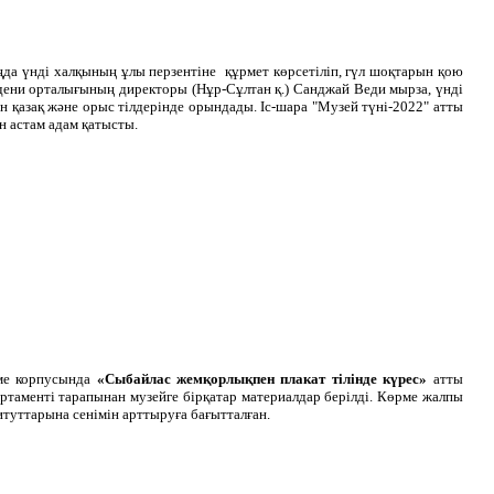
да үнді халқының ұлы перзентіне құрмет көрсетіліп, гүл шоқтарын қою
дени орталығының директоры (Нұр-Сұлтан қ.) Санджай Веди мырза, үнді
н қазақ және орыс тілдерінде орындады. Іс-шара "Музей түні-2022" атты
н астам адам қатысты.
ме корпусында
«Сыбайлас жемқорлықпен плакат тілінде күрес»
атты
таменті тарапынан музейге бірқатар материалдар берілді. Көрме жалпы
итуттарына сенімін арттыруға бағытталған.