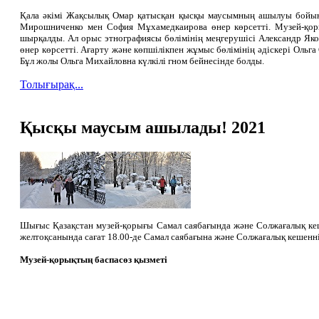
Қала әкімі Жақсылық Омар қатысқан қысқы маусымның ашылуы бойынш
Мирошниченко мен София Мұхамедкаирова өнер көрсетті. Музей-қор
шырқалды. Ал орыс этнографиясы бөлімінің меңгерушісі Александр Яко
өнер көрсетті. Ағарту және көпшілікпен жұмыс бөлімінің әдіскері Ольг
Бұл жолы Ольга Михайловна күлкілі гном бейнесінде болды.
Толығырақ...
Қысқы маусым ашылады! 2021
Шығыс Қазақстан музей-қорығы Самал саябағында және Солжағалық к
желтоқсанында сағат 18.00-де Самал саябағына және Солжағалық кешен
Музей-қорықтың баспасөз қызметі