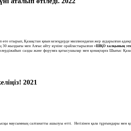
ні аталып өтіледі. 2022
атап өте отырып, Қазақстан қиын кезеңдерде миллиондаған жер аударылған ада
ң 30 жылдығы мен Алғыс айту күніне орайластырылған «
ШҚО халқының этн
ерлердіжайып салды және форумға қатысушылар мен қонақтарға Шығыс Қазақ
іңіз! 2021
қысқы маусымның салтанатты ашылуы өтті. Негізінен қала тұрғындары мен 