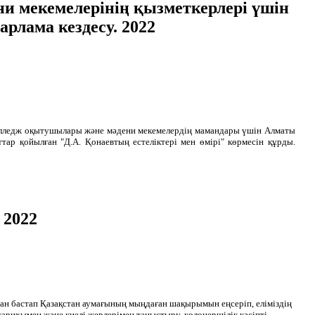
ни мекемелерінің қызметкерлері үшін
рлама кездесу. 2022
колледж оқытушылары және мәдени мекемелердің мамандары үшін Алматы
ттар қойылған "Д.А. Қонаевтың естеліктері мен өмірі" көрмесін құрды.
 2022
ан бастап Қазақстан аумағының мыңдаған шақырымын еңсеріп, еліміздің
тарихымен және киелі жерлерімен таныстыру, қолөнершілік кәсіпті