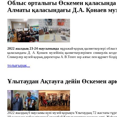
Облыс орталығы Өскемен қаласында м
Алматы қаласындағы Д.А. Қонаев музе
2022 жылдың 23-24 маусымында
мұражай-қорық қызметкерлері облыст
қаласындағы Д. А. Қонаев музейінің қызметкерлерімен спикерлік кезде
Спикерлер музей-қорық директоры А. В.Тенге зор алғыс пен құрмет білдір
толығырақ...
Ұлытаудан Ақтауға дейін Өскемен ар
2022 жылдың 6 маусымы күні музей-қорықта Ұлытаудың 72 жастағы тұрғы
10 қаласына табан тіреген Сәрсенбай Қотырашевпен кездесу өтті. Жиһанк