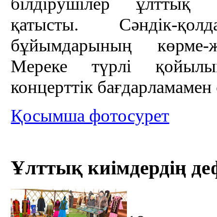
білдірушілер ұлттық 
қатысты. Сәндік-қо
бұйымдарының көрме-ж
Мереке түрлі қойылы
концерттік бағдарламамен 
Қосымша фотосурет
Ұлттық киімдердің деф