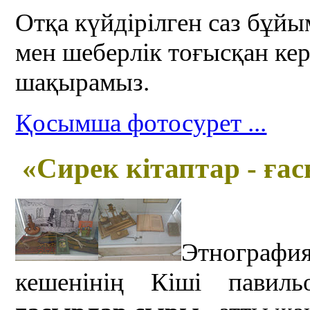
Отқа күйдірілген саз бұй
мен шеберлік тоғысқан ке
шақырамыз.
Қосымша фотосурет ...
«
С
ирек кітаптар
- ға
Этнограф
кешенінің Кіші павил