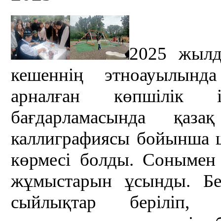
2025 жылд
кешеннің этноауылын
арналған көпшілік іс
бағдарламасында қаз
каллиграфиясы бойынша ше
көрмесі болды. Сонымен
жұмыстарын ұсынды. Бел
сыйлықтар беріліп, 