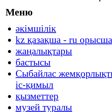
Меню
әкімшілік
kz қазақша - ru орысш
жаңалықтары
бастысы
Сыбайлас жемқорлықты
іс-қимыл
қызметтер
музей туралы