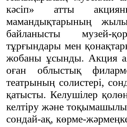
кәсіп» атты акци
мамандықтарының жылы
байланысты музей-қ
тұрғындары мен қонақта
жобаны ұсынды. Акция ая
оған облыстық филарм
театрының солистері, сонд
қатысты. Келушілер қолөн
келтіру және тоқымашылық
сондай-ақ, көрме-жәрмеңк