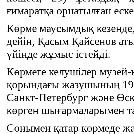
ғимаратқа орнатылған еске
Көрме маусымдық кезеңде
дейін, Қасым Қайсенов ат
үйінде жұмыс істейді.
Көрмеге келушілер музей-
қорындағы жазушының 19
Санкт-Петербург және Өс
көрген шығармаларымен т
Сонымен қатар көрмеде ж