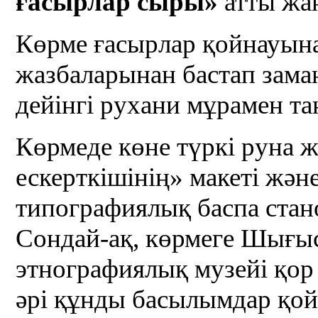
ғасырлар сыры
»
атты жа
Көрме ғасырлар қойнауына
жазбаларынан бастап зам
дейінгі рухани мұрамен т
Көрмеде көне түркі руна 
ескерткішінің» макеті жән
типографиялық баспа стан
Сондай-ақ, көрмеге Шығы
этнографиялық музейі қор
әрі құнды басылымдар қой