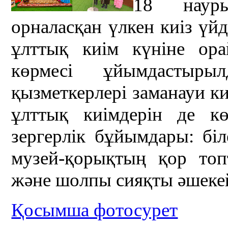
18 науры
орналасқан үлкен киіз үй
ұлттық киім күніне ора
көрмесі ұйымдастыры
қызметкерлері заманауи ки
ұлттық киімдерін де көр
зергерлік бұйымдары: бі
музей-қорықтың қор топ
және шолпы сияқты әшеке
Қосымша фотосурет