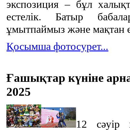
экспозиция – бұл халықт
естелік. Батыр бабал
ұмытпаймыз және мақтан е
Қосымша фотосурет...
Ғашықтар күніне арна
2025
12 сәуір