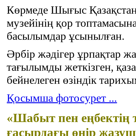
Көрмеде Шығыс Қазақстан
музейінің қор топтамасына
басылымдар ұсынылған.
Әрбір жәдігер ұрпақтар жа
тағылымды жеткізген, қаз
бейнелеген өзіндік тарихы
Қосымша фотосурет ...
«Шабыт пен еңбектің 
ғасырдағы өңір жазу