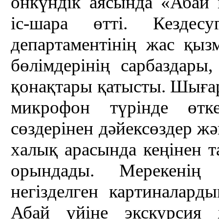
онкүндік аясында «Абай
іс-шара өтті. Кезде
департаментінің жас қыз
бөлімдерінің сарбаздары
қонақтары қатысты. Шыға
микрофон түрінде өтк
сөздерінен дәйексөздер жә
халық арасында кеңінен т
орындады. Мерекенің
негізделген картиналард
Абай үйіне экскурсия