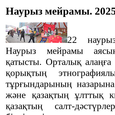
Наурыз мейрамы. 202
22 науры
Наурыз мейрамы аясын
қатысты. Орталық алаңға т
қорықтың этнографиял
тұрғындарының назарына 
және қазақтың ұлттық к
қазақтың салт-дәстүрл