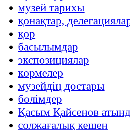
музей тарихы
қонақтар, делегацияла
қор
басылымдар
экспозициялар
көрмелер
музейдің достары
бөлімдер
Қасым Қайсенов атынд
солжағалық кешен