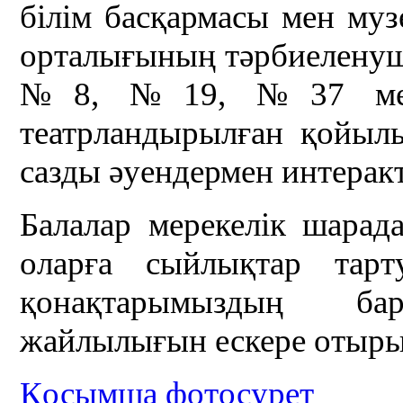
білім басқармасы мен муз
орталығының тәрбиеленуш
№8, №19, №37 мекте
театрландырылған қойыл
сазды әуендермен интерак
Балалар мерекелік шарад
оларға сыйлықтар тар
қонақтарымыздың ба
жайлылығын ескере отыр
Қосымша фотосурет