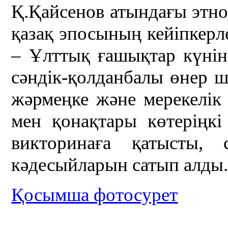
Қ.Қайсенов атындағы этно
қазақ эпосының кейіпкерл
– Ұлттық ғашықтар күнін
сәндік-қолданбалы өнер ш
жәрмеңке және мерекелік 
мен қонақтары көтеріңкі
викторинаға қатысты, с
кәдесыйларын сатып алды
Қосымша фотосурет