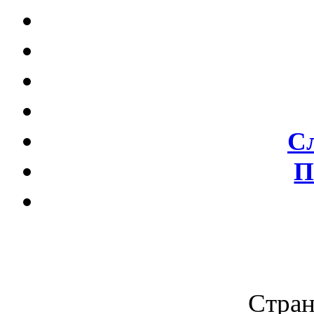
С
П
Стран