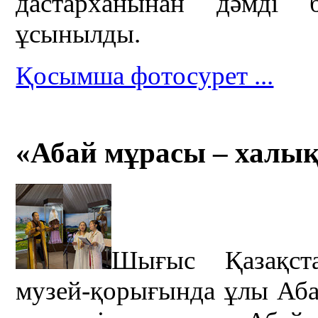
дастарханынан дәмді
ұсынылды.
Қосымша фотосурет ...
«Абай мұрасы – халық
Шығыс Қазақст
музей-қорығында ұлы Аб