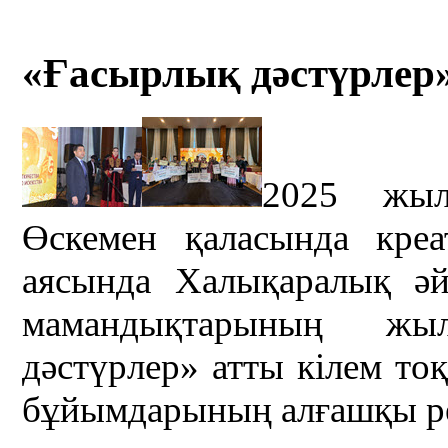
«Ғасырлық дәстүрлер»
2025 жыл
Өскемен қаласында креа
аясында Халықаралық ә
мамандықтарының жы
дәстүрлер» атты кілем то
бұйымдарының алғашқы ре