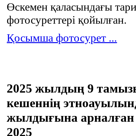
Өскемен қаласындағы тар
фотосуреттері қойылған.
Қосымша фотосурет ...
2025 жылдың 9 тамы
кешеннің этноауылын
жылдығына арналған к
2025