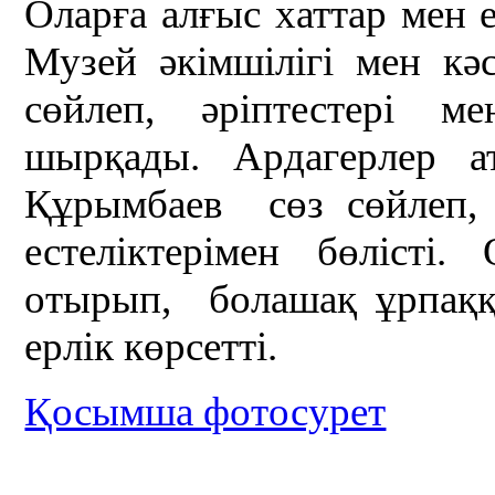
Оларға алғыс хаттар мен е
Музей әкімшілігі мен кәс
сөйлеп, әріптестері м
шырқады. Ардагерлер 
Құрымбаев сөз сөйлеп,
естеліктерімен бөлісті
отырып, болашақ ұрпаққ
ерлік көрсетті.
Қосымша фотосурет