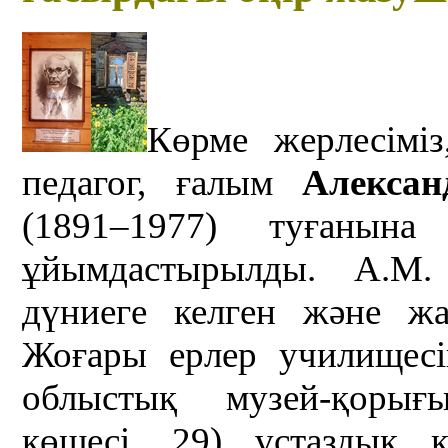
Көрме жерлесіміз
педагог, ғалым
Алекса
(1891–1977) туғаны
ұйымдастырылды. А.М.
дүниеге келген және 
Жоғары ерлер училищесі
облыстық музей-қорығ
көшесі, 29) ұстаздық 