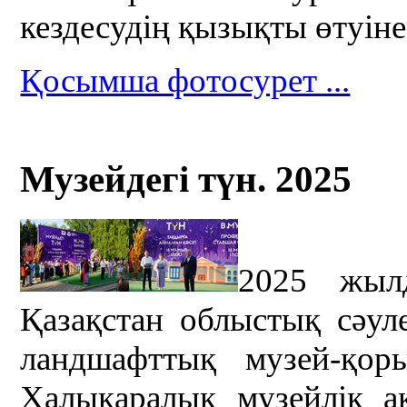
кездесудің қызықты өтуіне 
Қосымша фотосурет ...
Музейдегі түн. 2025
2025 жыл
Қазақстан облыстық сәул
ландшафттық музей-қор
Халықаралық музейлік ак