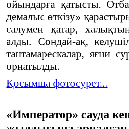
ойындарға қатысты. Отб
демалыс өткізу» қарастыры
салумен қатар, халықты
алды. Сондай-ақ, келуші
тантамарескалар, яғни су
орнатылды.
Қосымша фотосурет...
«Император» сауда кеш
жылдығына арналған 