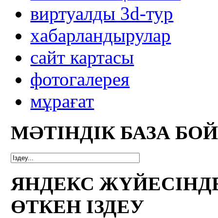
виртуалды 3d-тур
xабарландырулар
сайт картасы
фотогалерея
мұрағат
МӘТІНДІК БАЗА БО
ЯНДЕКС ЖҮЙЕСІНД
ӨТКЕН ІЗДЕУ