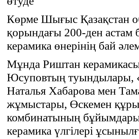
өтуде
Көрме Шығыс Қазақстан о
қорындағы 200-ден астам б
керамика өнерінің бай әл
Мұнда Риштан керамикас
Юсуповтың туындылары, «
Наталья Хабарова мен Та
жұмыстары, Өскемен құры
комбинатының бұйымдары,
керамика үлгілері ұсынылғ