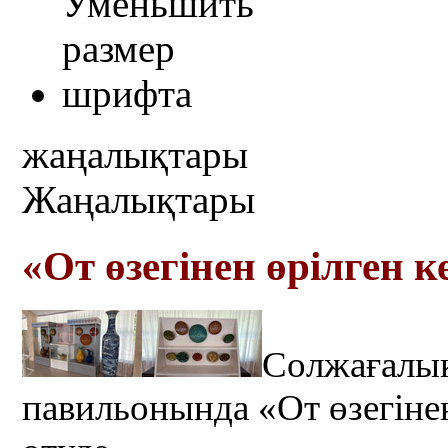
жаңалықтары
Жаңалықтары
«От өзегінен өрілген 
Солжағалық
павильонында «От өзегінен