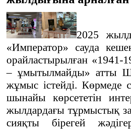
2025 жылд
«Император» сауда кеше
орайластырылған «1941-19
– ұмытылмайды» атты Ш
жұмыс істейді. Көрмеде
шынайы көрсететін инте
жылдардағы тұрмыстық зат
сияқты бірегей жәдіг