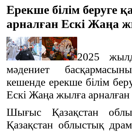
Ерекше білім беруге қ
арналған Ескі Жаңа ж
2025 жыл
мәдениет басқармасын
кешенде ерекше білім беру
Ескі Жаңа жылға арналған 
Шығыс Қазақстан облы
Қазақстан облыстық дра