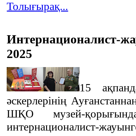
Толығырақ...
Интернационалист-жау
2025
15 ақпан
әскерлерінің Ауғанстаннан
ШҚО музей-қорығынд
интернационалист-жауын